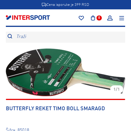
Cena isporuke je 399 RSD
0
Traži
1/1
BUTTERFLY REKET TIMO BOLL SMARAGD
Šifra:
85018