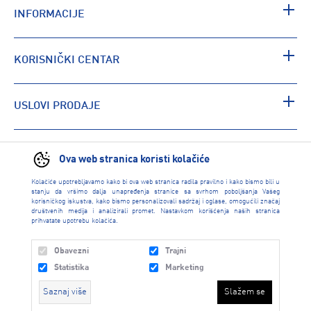
INFORMACIJE
KORISNIČKI CENTAR
USLOVI PRODAJE
PRONAĐI RADNJU
Ova web stranica koristi kolačiće
Kolačiće upotrebljavamo kako bi ova web stranica radila pravilno i kako bismo bili u
stanju da vršimo dalja unapređenja stranice sa svrhom poboljšanja Vašeg
korisničkog iskustva, kako bismo personalizovali sadržaj i oglase, omogućili značaj
društvenih medija i analizirali promet. Nastavkom korišćenja naših stranica
prihvatate upotrebu kolačića.
Obavezni
Trajni
Statistika
Marketing
Saznaj više
Slažem se
INTERSPORT 2026 created by
Enetel Solutions