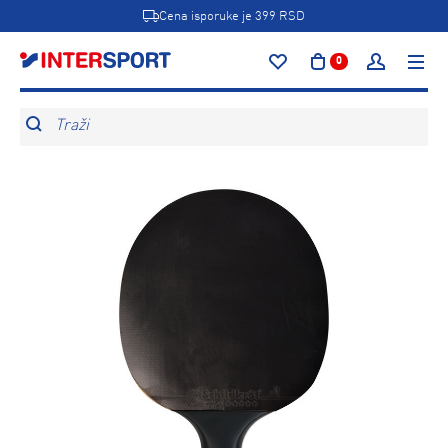
Cena isporuke je 399 RSD
0
Traži