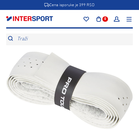
Cena isporuke je 399 RSD
0
Traži