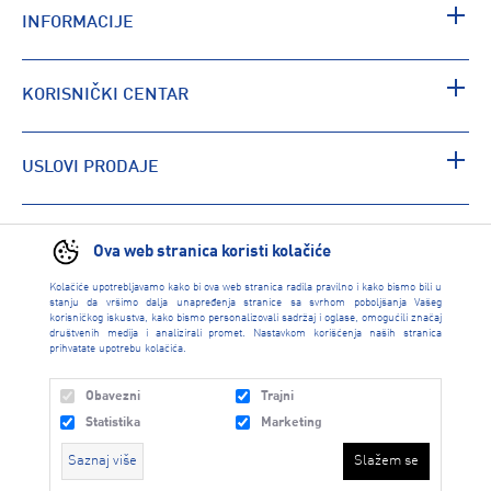
INFORMACIJE
KORISNIČKI CENTAR
USLOVI PRODAJE
PRONAĐI RADNJU
Ova web stranica koristi kolačiće
Kolačiće upotrebljavamo kako bi ova web stranica radila pravilno i kako bismo bili u
stanju da vršimo dalja unapređenja stranice sa svrhom poboljšanja Vašeg
korisničkog iskustva, kako bismo personalizovali sadržaj i oglase, omogućili značaj
društvenih medija i analizirali promet. Nastavkom korišćenja naših stranica
prihvatate upotrebu kolačića.
Obavezni
Trajni
Statistika
Marketing
Saznaj više
Slažem se
INTERSPORT 2026 created by
Enetel Solutions