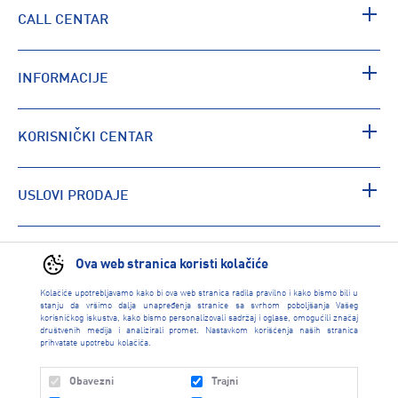
CALL CENTAR
INFORMACIJE
KORISNIČKI CENTAR
USLOVI PRODAJE
PRONAĐI RADNJU
Ova web stranica koristi kolačiće
Kolačiće upotrebljavamo kako bi ova web stranica radila pravilno i kako bismo bili u
stanju da vršimo dalja unapređenja stranice sa svrhom poboljšanja Vašeg
korisničkog iskustva, kako bismo personalizovali sadržaj i oglase, omogućili značaj
društvenih medija i analizirali promet. Nastavkom korišćenja naših stranica
prihvatate upotrebu kolačića.
Obavezni
Trajni