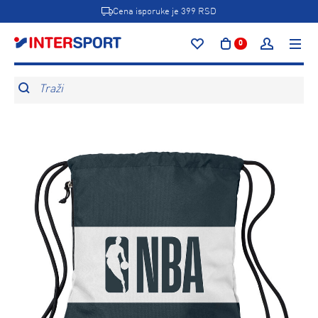
Cena isporuke je 399 RSD
0
Traži