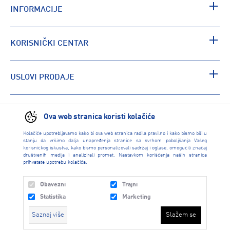
INFORMACIJE
KORISNIČKI CENTAR
USLOVI PRODAJE
PRONAĐI RADNJU
Ova web stranica koristi kolačiće
Kolačiće upotrebljavamo kako bi ova web stranica radila pravilno i kako bismo bili u
stanju da vršimo dalja unapređenja stranice sa svrhom poboljšanja Vašeg
korisničkog iskustva, kako bismo personalizovali sadržaj i oglase, omogućili značaj
društvenih medija i analizirali promet. Nastavkom korišćenja naših stranica
prihvatate upotrebu kolačića.
Obavezni
Trajni
Statistika
Marketing
Saznaj više
Slažem se
INTERSPORT 2026 created by
Enetel Solutions