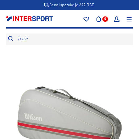
Cena isporuke je 399 RSD
0
Traži