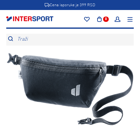
Cena isporuke je 399 RSD
0
Traži