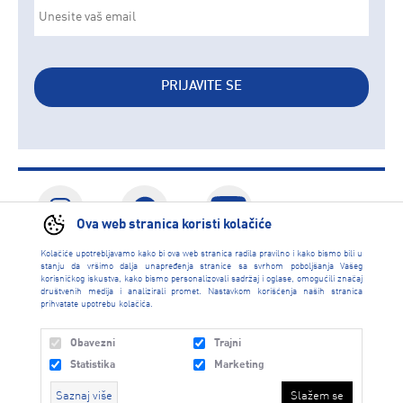
PRIJAVITE SE
Ova web stranica koristi kolačiće
Kolačiće upotrebljavamo kako bi ova web stranica radila pravilno i kako bismo bili u
stanju da vršimo dalja unapređenja stranice sa svrhom poboljšanja Vašeg
korisničkog iskustva, kako bismo personalizovali sadržaj i oglase, omogućili značaj
CALL CENTAR
društvenih medija i analizirali promet. Nastavkom korišćenja naših stranica
prihvatate upotrebu kolačića.
Obavezni
Trajni
INFORMACIJE
Statistika
Marketing
Saznaj više
Slažem se