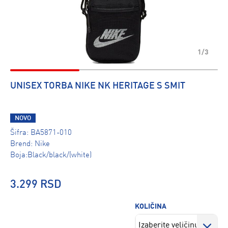
1/3
UNISEX TORBA NIKE NK HERITAGE S SMIT
NOVO
Šifra:
BA5871-010
Brend:
Nike
Boja:Black/black/(white)
3.299 RSD
KOLIČINA