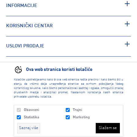
INFORMACIJE
KORISNIČKI CENTAR
USLOVI PRODAJE
PRONAĐI RADNJU
Ova web stranica koristi kolačiće
Kolačiće upotrebljavamo kako bi ova web stranica radila pravilno i kako bismo bili u
stanju da vršimo dalja unapređenja stranice sa svrhom poboljšanja Vašeg
korisničkog iskustva, kako bismo personalizovali sadržaj i oglase, omogućili značaj
društvenih medija i analizirali promet. Nastavkom korišćenja naših stranica
prihvatate upotrebu kolačića.
Obavezni
Trajni
Statistika
Marketing
Saznaj više
Slažem se
INTERSPORT 2026 created by
Enetel Solutions