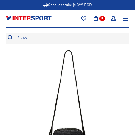
Cena isporuke je 399 RSD
0
Traži