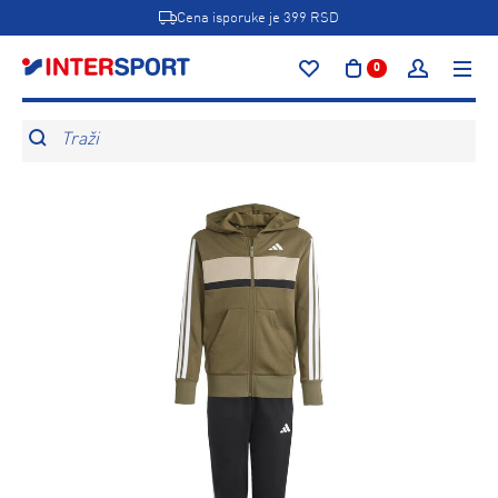
Cena isporuke je 399 RSD
0
Traži