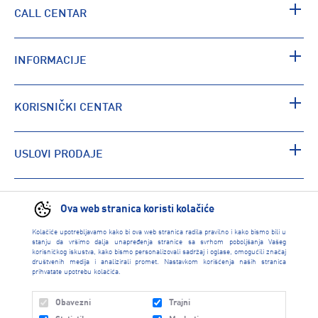
CALL CENTAR
INFORMACIJE
KORISNIČKI CENTAR
USLOVI PRODAJE
PRONAĐI RADNJU
Ova web stranica koristi kolačiće
Kolačiće upotrebljavamo kako bi ova web stranica radila pravilno i kako bismo bili u
stanju da vršimo dalja unapređenja stranice sa svrhom poboljšanja Vašeg
korisničkog iskustva, kako bismo personalizovali sadržaj i oglase, omogućili značaj
društvenih medija i analizirali promet. Nastavkom korišćenja naših stranica
prihvatate upotrebu kolačića.
Obavezni
Trajni