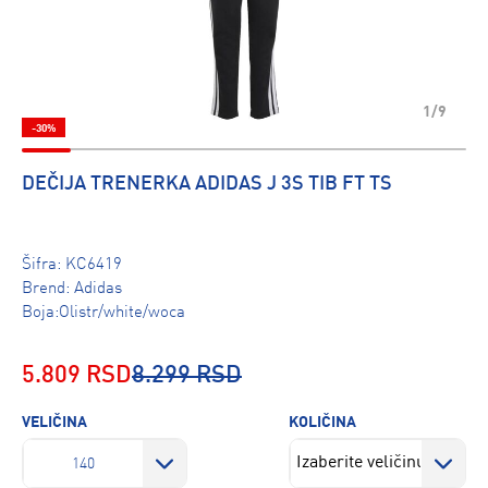
1/9
-30%
DEČIJA TRENERKA ADIDAS J 3S TIB FT TS
Šifra:
KC6419
Brend:
Adidas
Boja:Olistr/white/woca
5.809 RSD
8.299 RSD
VELIČINA
KOLIČINA
140