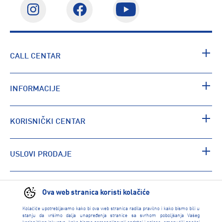
CALL CENTAR
INFORMACIJE
KORISNIČKI CENTAR
USLOVI PRODAJE
PRONAĐI RADNJU
Ova web stranica koristi kolačiće
Kolačiće upotrebljavamo kako bi ova web stranica radila pravilno i kako bismo bili u
stanju da vršimo dalja unapređenja stranice sa svrhom poboljšanja Vašeg