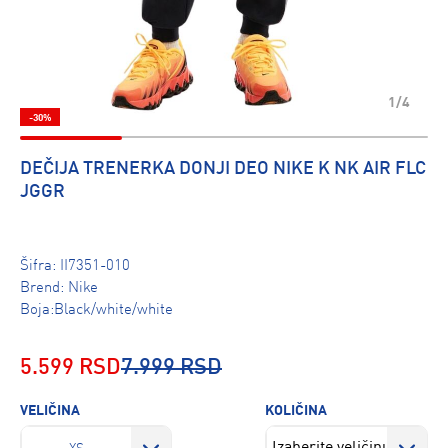
1/4
-30%
DEČIJA TRENERKA DONJI DEO NIKE K NK AIR FLC
JGGR
Šifra:
II7351-010
Brend:
Nike
Boja:Black/white/white
5.599 RSD
7.999 RSD
VELIČINA
KOLIČINA