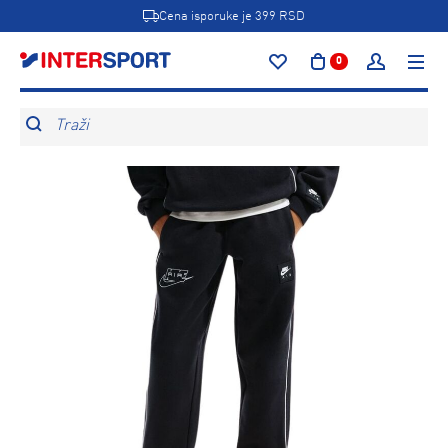
Cena isporuke je 399 RSD
0
Traži