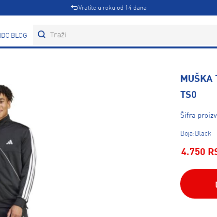
Vratite u roku od 14 dana
DOVI
BLOG
MUŠKA 
TS0
Šifra proiz
Boja:Black
4.750 R