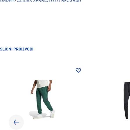
Uvoznik: ADIDAS SERBIA D.O.O BEOGRAD
SLIČNI PROIZVODI