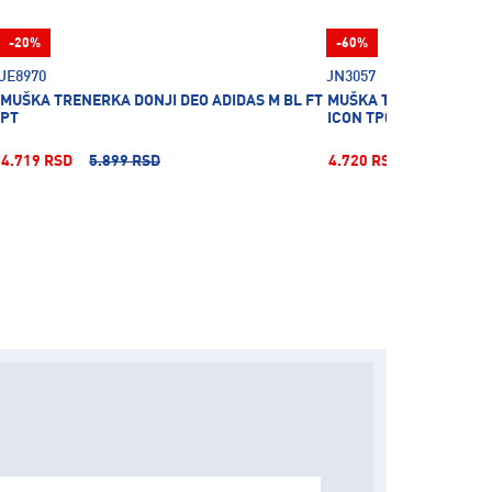
-20%
-60%
JE8970
JN3057
MUŠKA TRENERKA DONJI DEO ADIDAS M BL FT
MUŠKA TRENERKA DONJ
PT
ICON TP0
4.719 RSD
5.899 RSD
4.720 RSD
11.799 RS