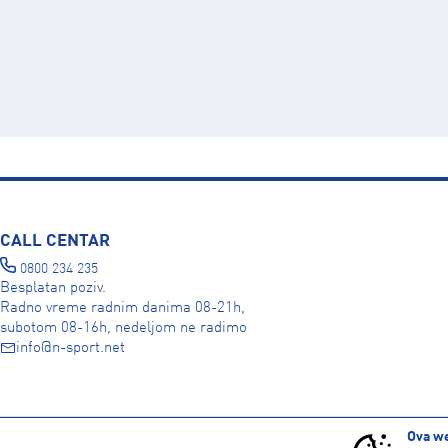
CALL CENTAR
0800 234 235
Besplatan poziv.
Radno vreme radnim danima 08-21h,
subotom 08-16h, nedeljom ne radimo
info@n-sport.net
DRUŠTVENE MREŽE
Ova we