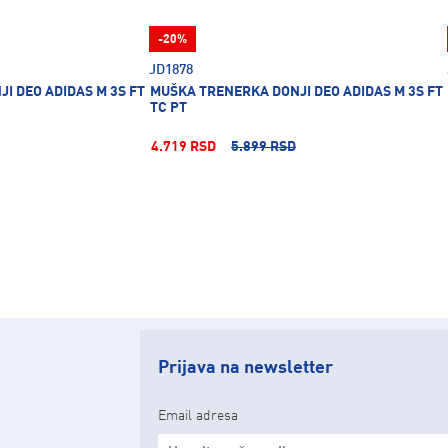
-20%
JD1878
I DEO ADIDAS M 3S FT
MUŠKA TRENERKA DONJI DEO ADIDAS M 3S FT
TC PT
4.719 RSD
5.899 RSD
Prijava na newsletter
Email adresa