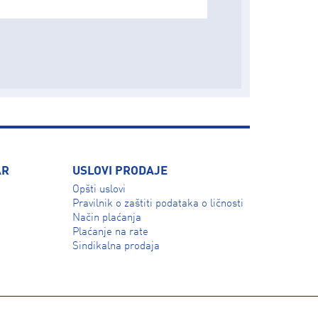
AR
USLOVI PRODAJE
Opšti uslovi
Pravilnik o zaštiti podataka o ličnosti
Način plaćanja
Plaćanje na rate
Sindikalna prodaja