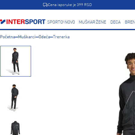
Cena isporuke je 399 RSD
SPORTOVI
NOVO
MUŠKARCI
ŽENE
DECA
BREN
Početna
Muškarci
Odeća
Trenerka