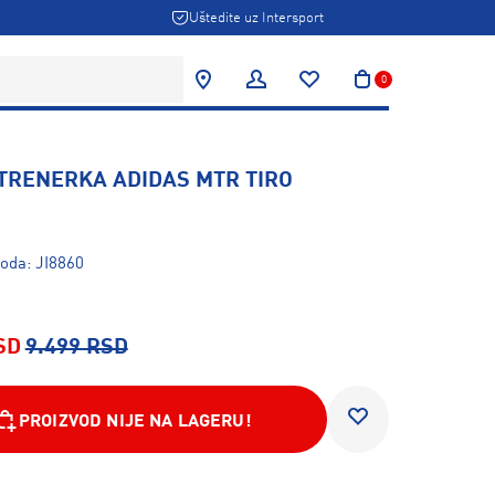
Uštedite uz Intersport
0
TRENERKA ADIDAS MTR TIRO
voda: JI8860
SD
9.499 RSD
PROIZVOD NIJE NA LAGERU!