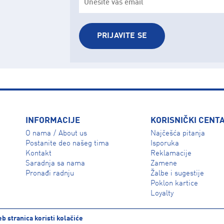
PRIJAVITE SE
INFORMACIJE
KORISNIČKI CENT
O nama
About us
Najčešća pitanja
/
Isporuka
Postanite deo našeg tima
Reklamacije
Kontakt
Zamene
Saradnja sa nama
Žalbe i sugestije
Pronađi radnju
Poklon kartice
Loyalty
b stranica koristi kolačiće