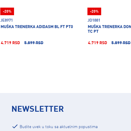
-20%
-20%
JE8971
JD1881
MUŠKA TRENERKA ADIDASM BL FT PT0
MUŠKA TRENERKA DONJ
TC PT
4.719 RSD
5.899 RSD
4.719 RSD
5.899 RSD
NEWSLETTER
Budite uvek u toku sa aktuelnim popustima