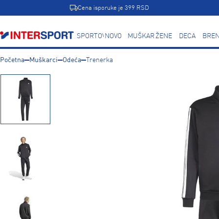
Cena isporuke je 399 RSD
SPORTOVI
NOVO
MUŠKARCI
ŽENE
DECA
BREN
Početna
Muškarci
Odeća
Trenerka