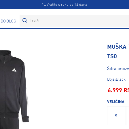
Vratite u roku od 14 dana
DOVI
BLOG
MUŠKA 
TS0
Šifra proiz
Boja:Black
6.999 R
VELIČINA
S