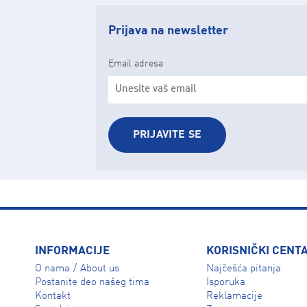
Prijava na newsletter
Email adresa
PRIJAVITE SE
INFORMACIJE
KORISNIČKI CENT
O nama
About us
Najčešća pitanja
/
Isporuka
Postanite deo našeg tima
Reklamacije
Kontakt