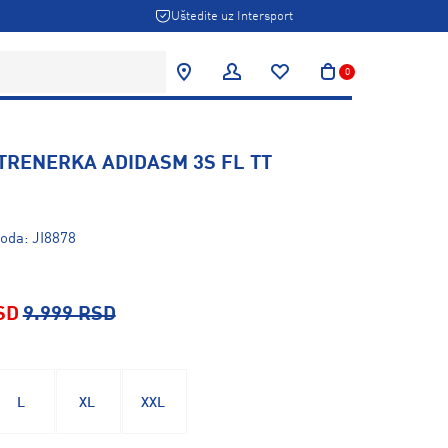
Uštedite uz Intersport
0
TRENERKA ADIDASM 3S FL TT
voda: JI8878
SD
9.999 RSD
L
XL
XXL