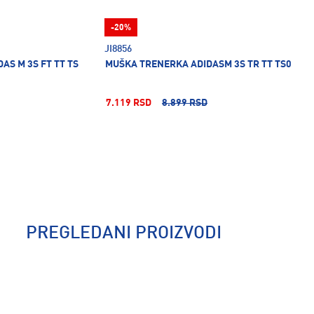
-20%
JI8856
AS M 3S FT TT TS
MUŠKA TRENERKA ADIDASM 3S TR TT TS0
7.119 RSD
8.899 RSD
PREGLEDANI PROIZVODI