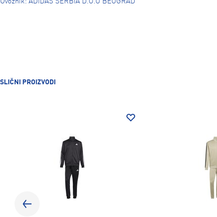
Uvoznik: ADIDAS SERBIA D.O.O BEOGRAD
SLIČNI PROIZVODI