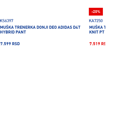
-20%
KS6397
KA7250
MUŠKA TRENERKA DONJI DEO ADIDAS D4T
MUŠKA TRENERKA DONJ
HYBRID PANT
KNIT PT CUF
7.599 RSD
7.519 RSD
9.399 RSD