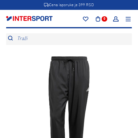
Cena isporuke je 399 RSD
0
Traži