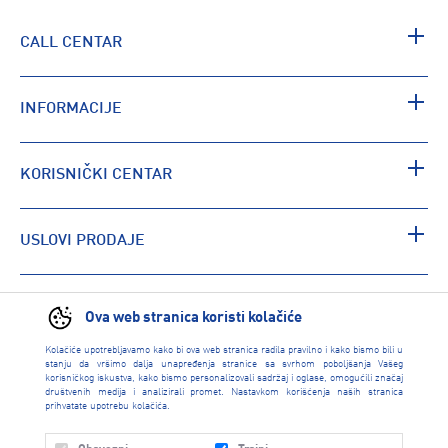
CALL CENTAR
INFORMACIJE
KORISNIČKI CENTAR
USLOVI PRODAJE
PRONAĐI RADNJU
Ova web stranica koristi kolačiće
Kolačiće upotrebljavamo kako bi ova web stranica radila pravilno i kako bismo bili u
stanju da vršimo dalja unapređenja stranice sa svrhom poboljšanja Vašeg
korisničkog iskustva, kako bismo personalizovali sadržaj i oglase, omogućili značaj
društvenih medija i analizirali promet. Nastavkom korišćenja naših stranica
prihvatate upotrebu kolačića.