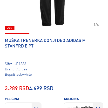
1/4
-30%
MUŠKA TRENERKA DONJI DEO ADIDAS M
STANFRD E PT
Šifra:
JD1833
Brend:
Adidas
Boja:Black/white
3.289 RSD
4.699 RSD
VELIČINA
KOLIČINA