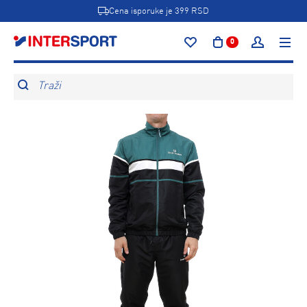
Cena isporuke je 399 RSD
0
Traži