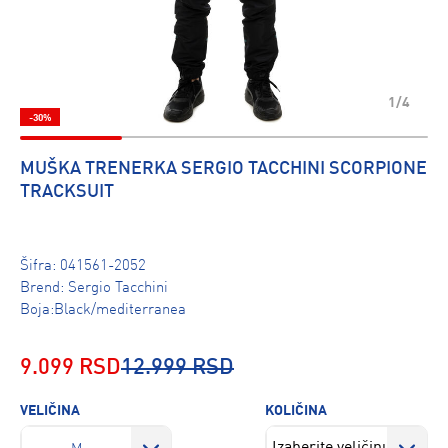
1/4
-30%
MUŠKA TRENERKA SERGIO TACCHINI SCORPIONE
TRACKSUIT
Šifra:
041561-2052
Brend:
Sergio Tacchini
Boja:Black/mediterranea
9.099 RSD
12.999 RSD
VELIČINA
KOLIČINA