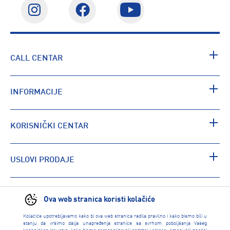
CALL CENTAR
INFORMACIJE
KORISNIČKI CENTAR
USLOVI PRODAJE
PRONAĐI RADNJU
Ova web stranica koristi kolačiće
Kolačiće upotrebljavamo kako bi ova web stranica radila pravilno i kako bismo bili u
stanju da vršimo dalja unapređenja stranice sa svrhom poboljšanja Vašeg