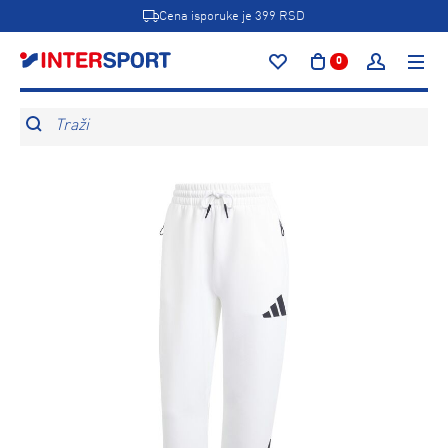
Cena isporuke je 399 RSD
0
Traži