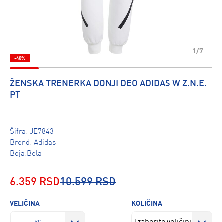
1/7
-40%
ŽENSKA TRENERKA DONJI DEO ADIDAS W Z.N.E.
PT
Šifra:
JE7843
Brend:
Adidas
Boja:Bela
6.359 RSD
10.599 RSD
VELIČINA
KOLIČINA