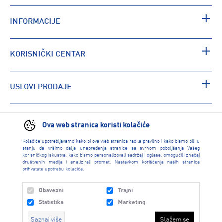
INFORMACIJE
KORISNIČKI CENTAR
USLOVI PRODAJE
PRONAĐI RADNJU
Ova web stranica koristi kolačiće
Kolačiće upotrebljavamo kako bi ova web stranica radila pravilno i kako bismo bili u
stanju da vršimo dalja unapređenja stranice sa svrhom poboljšanja Vašeg
korisničkog iskustva, kako bismo personalizovali sadržaj i oglase, omogućili značaj
društvenih medija i analizirali promet. Nastavkom korišćenja naših stranica
prihvatate upotrebu kolačića.
Obavezni
Trajni
Statistika
Marketing
Saznaj više
Slažem se