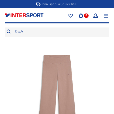
Cena isporuke je 399 RSD
0
Traži