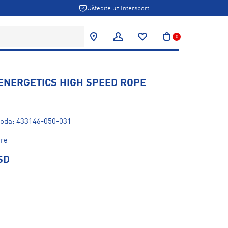
Uštedite uz Intersport
0
 ENERGETICS HIGH SPEED ROPE
zvoda: 433146-050-031
gre
SD