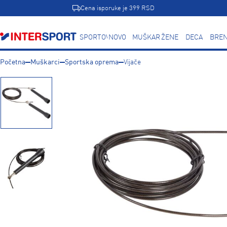
Cena isporuke je 399 RSD
SPORTOVI
NOVO
MUŠKARCI
ŽENE
DECA
BREN
Početna
Muškarci
Sportska oprema
Vijače