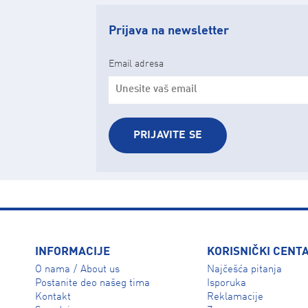
Prijava na newsletter
Email adresa
PRIJAVITE SE
INFORMACIJE
KORISNIČKI CENT
O nama
About us
Najčešća pitanja
/
Isporuka
Postanite deo našeg tima
Reklamacije
Kontakt