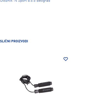
Uvoznik: N Sport d.o.o Beograd
SLIČNI PROIZVODI