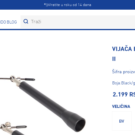
Vratite u roku od 14 dana
DOVI
BLOG
VIJAČA
II
Šifra proi
Boja:Black/
2.199 R
VELIČINA
BV