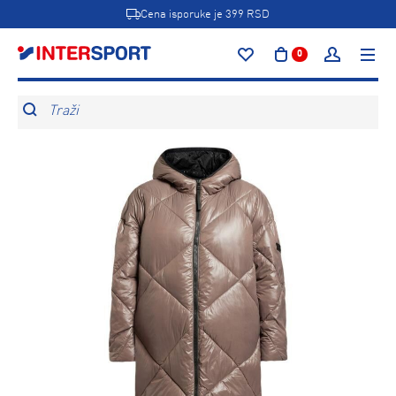
Cena isporuke je 399 RSD
0
Traži