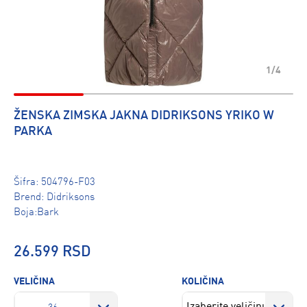
1/4
ŽENSKA ZIMSKA JAKNA DIDRIKSONS YRIKO W
PARKA
Šifra:
504796-F03
Brend:
Didriksons
Boja:Bark
26.599 RSD
VELIČINA
KOLIČINA