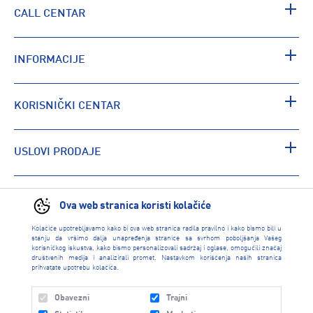
CALL CENTAR
INFORMACIJE
KORISNIČKI CENTAR
USLOVI PRODAJE
PRONAĐI RADNJU
Ova web stranica koristi kolačiće
Kolačiće upotrebljavamo kako bi ova web stranica radila pravilno i kako bismo bili u
stanju da vršimo dalja unapređenja stranice sa svrhom poboljšanja Vašeg
korisničkog iskustva, kako bismo personalizovali sadržaj i oglase, omogućili značaj
društvenih medija i analizirali promet. Nastavkom korišćenja naših stranica
prihvatate upotrebu kolačića.
Obavezni
Trajni