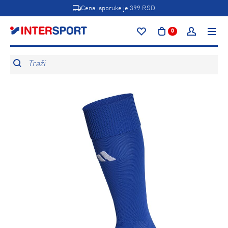
Cena isporuke je 399 RSD
0
Traži