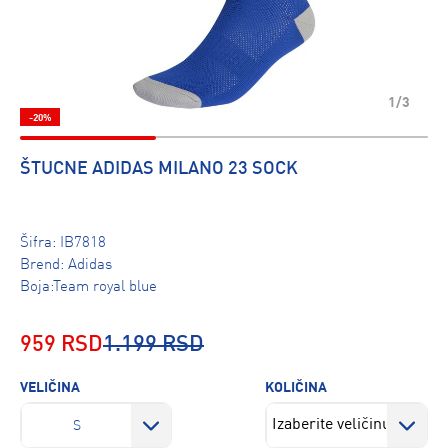
1/3
-20%
ŠTUCNE ADIDAS MILANO 23 SOCK
Šifra:
IB7818
Brend:
Adidas
Boja:Team royal blue
959 RSD
1.199 RSD
VELIČINA
KOLIČINA
S