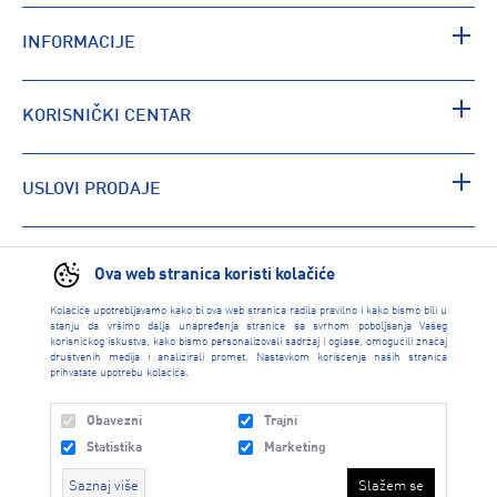
INFORMACIJE
KORISNIČKI CENTAR
USLOVI PRODAJE
PRONAĐI RADNJU
Ova web stranica koristi kolačiće
Kolačiće upotrebljavamo kako bi ova web stranica radila pravilno i kako bismo bili u
stanju da vršimo dalja unapređenja stranice sa svrhom poboljšanja Vašeg
korisničkog iskustva, kako bismo personalizovali sadržaj i oglase, omogućili značaj
društvenih medija i analizirali promet. Nastavkom korišćenja naših stranica
prihvatate upotrebu kolačića.
Obavezni
Trajni
Statistika
Marketing
Saznaj više
Slažem se