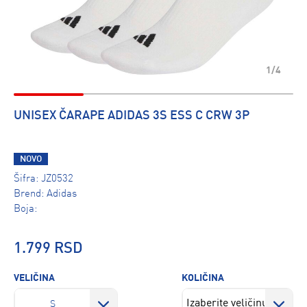
1/4
UNISEX ČARAPE ADIDAS 3S ESS C CRW 3P
NOVO
Šifra:
JZ0532
Brend:
Adidas
Boja:
1.799 RSD
VELIČINA
KOLIČINA
S