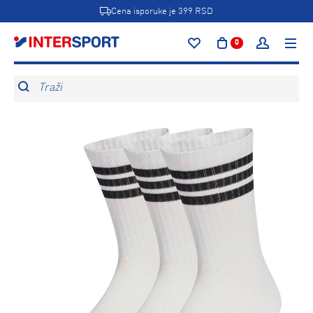
Cena isporuke je 399 RSD
0
Traži