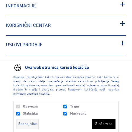
INFORMACIJE
KORISNIČKI CENTAR
USLOVI PRODAJE
PRONAĐI RADNJU
Ova web stranica koristi kolačiće
Kolačiće upotrebljavamo kako bi ova web stranica radila pravilno i kako bismo bili u
stanju da vršimo dalja unapređenja stranice sa svrhom poboljšanja Vašeg
korisničkog iskustva, kako bismo personalizovali sadržaj i oglase, omogućili značaj
društvenih medija i analizirali promet. Nastavkom korišćenja naših stranica
prihvatate upotrebu kolačića.
Obavezni
Trajni
Statistika
Marketing
Saznaj više
Slažem se
INTERSPORT 2026 created by
Enetel Solutions