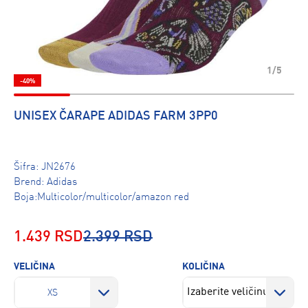
1/5
-40%
UNISEX ČARAPE ADIDAS FARM 3PP0
Šifra:
JN2676
Brend:
Adidas
Boja:Multicolor/multicolor/amazon red
1.439 RSD
2.399 RSD
VELIČINA
KOLIČINA
XS