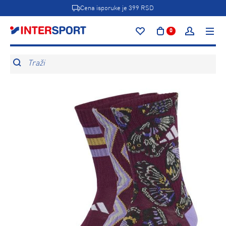
Cena isporuke je 399 RSD
0
Traži