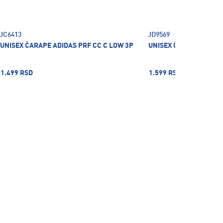
JC6413
JD9569
UNISEX ČARAPE ADIDAS PRF CC C LOW 3P
UNISEX ČARAPE ADIDAS
1.499 RSD
1.599 RSD