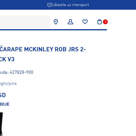
Uštedite uz Intersport
0
 ČARAPE MCKINLEY ROB JRS 2-
CK V3
voda: 427828-900
ight/pink
SD
BOJE