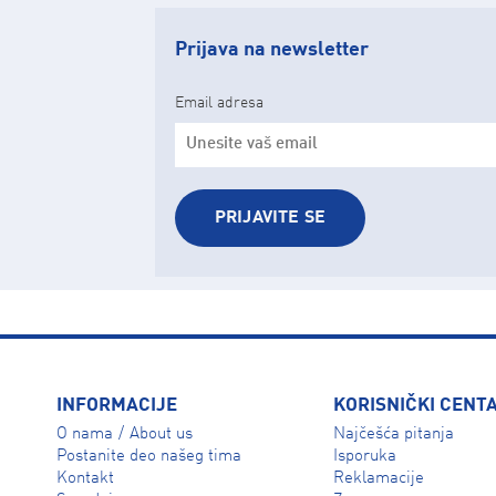
Prijava na newsletter
Email adresa
PRIJAVITE SE
INFORMACIJE
KORISNIČKI CENT
O nama
About us
Najčešća pitanja
/
Isporuka
Postanite deo našeg tima
Reklamacije
Kontakt