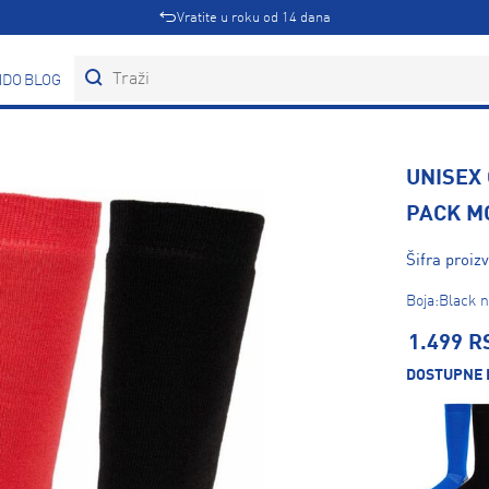
Vratite u roku od 14 dana
DOVI
BLOG
UNISEX
PACK M
Šifra proiz
Boja:Black n
1.499 R
DOSTUPNE 