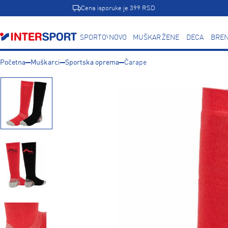
Cena isporuke je 399 RSD
SPORTOVI
NOVO
MUŠKARCI
ŽENE
DECA
BREN
Početna
Muškarci
Sportska oprema
Čarape