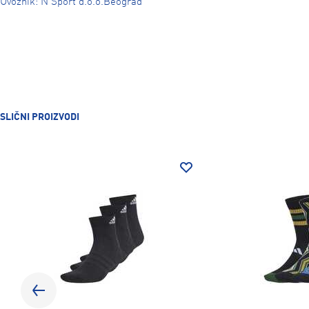
Uvoznik: N Sport d.o.o.Beograd
SLIČNI PROIZVODI