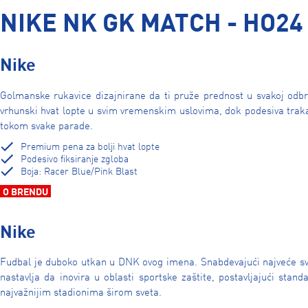
NIKE NK GK MATCH - HO24
Nike
Golmanske rukavice dizajnirane da ti pruže prednost u svakoj odb
vrhunski hvat lopte u svim vremenskim uslovima, dok podesiva traka
tokom svake parade.
Premium pena za bolji hvat lopte
Podesivo fiksiranje zgloba
Boja: Racer Blue/Pink Blast
O BRENDU
Nike
Fudbal je duboko utkan u DNK ovog imena. Snabdevajući najveće 
nastavlja da inovira u oblasti sportske zaštite, postavljajući stan
najvažnijim stadionima širom sveta.