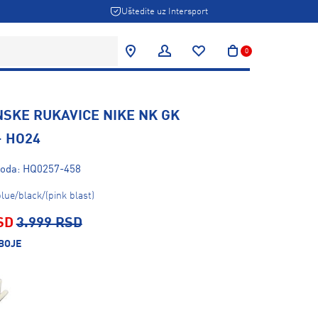
Uštedite uz Intersport
0
SKE RUKAVICE NIKE NK GK
- HO24
zvoda: HQ0257-458
lue/black/(pink blast)
SD
3.999 RSD
BOJE