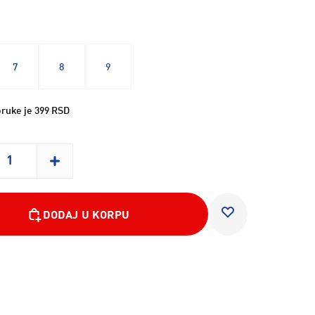
7
8
9
ruke je 399 RSD
DODAJ U KORPU