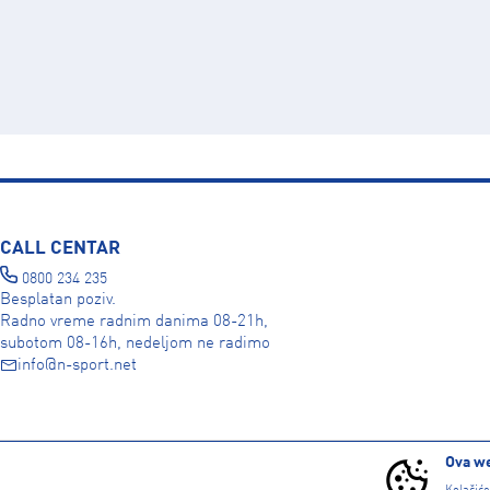
CALL CENTAR
0800 234 235
Besplatan poziv.
Radno vreme radnim danima 08-21h,
subotom 08-16h, nedeljom ne radimo
info@n-sport.net
DRUŠTVENE MREŽE
Ova we