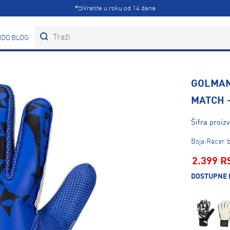
Vratite u roku od 14 dana
DOVI
BLOG
GOLMAN
MATCH 
Šifra proi
Boja:Racer b
2.399 R
DOSTUPNE 