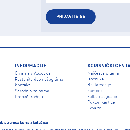
PRIJAVITE SE
INFORMACIJE
KORISNIČKI CENT
O nama
About us
Najčešća pitanja
/
Isporuka
Postanite deo našeg tima
Reklamacije
Kontakt
Zamene
Saradnja sa nama
Žalbe i sugestije
Pronađi radnju
Poklon kartice
Loyalty
b stranica koristi kolačiće