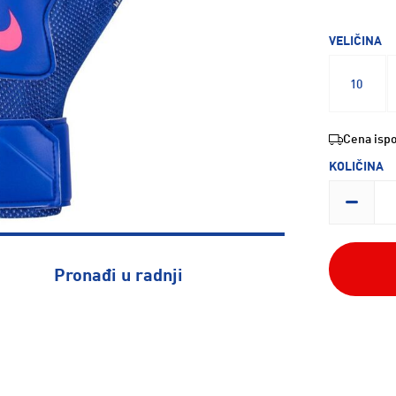
VELIČINA
10
Cena ispo
KOLIČINA
Pronađi u radnji