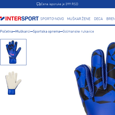
Cena isporuke je 399 RSD
SPORTOVI
NOVO
MUŠKARCI
ŽENE
DECA
BREN
Početna
Muškarci
Sportska oprema
Golmanske rukavice