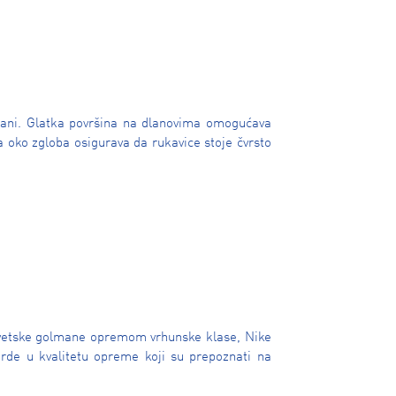
rani. Glatka površina na dlanovima omogućava
 oko zgloba osigurava da rukavice stoje čvrsto
svetske golmane opremom vrhunske klase, Nike
darde u kvalitetu opreme koji su prepoznati na