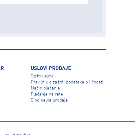
AR
USLOVI PRODAJE
Opšti uslovi
Pravilnik o zaštiti podataka o ličnosti
Način plaćanja
Plaćanje na rate
Sindikalna prodaja