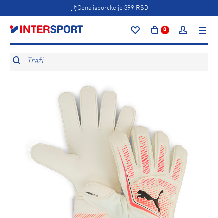
Cena isporuke je 399 RSD
0
Traži