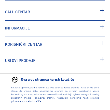
CALL CENTAR
INFORMACIJE
KORISNIČKI CENTAR
USLOVI PRODAJE
PRONAĐI RADNJU
Ova web stranica koristi kolačiće
Kolačiće upotrebljavamo kako bi ova web stranica radila pravilno i kako bismo bili u
stanju da vršimo dalja unapređenja stranice sa svrhom poboljšanja Vašeg
korisničkog iskustva, kako bismo personalizovali sadržaj i oglase, omogućili značaj
društvenih medija i analizirali promet. Nastavkom korišćenja naših stranica
prihvatate upotrebu kolačića.