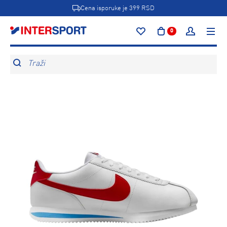
Cena isporuke je 399 RSD
0
Traži