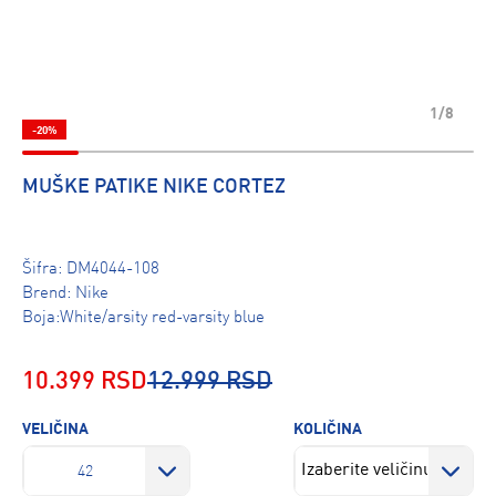
1/8
-20%
MUŠKE PATIKE NIKE CORTEZ
Šifra:
DM4044-108
Brend:
Nike
Boja:White/arsity red-varsity blue
10.399 RSD
12.999 RSD
VELIČINA
KOLIČINA
42