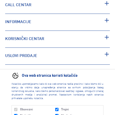
CALL CENTAR
INFORMACIJE
KORISNIČKI CENTAR
USLOVI PRODAJE
PRONAĐI RADNJU
Ova web stranica koristi kolačiće
Kolačiće upotrebljavamo kako bi ova web stranica radila pravilno i kako bismo bili u
stanju da vršimo dalja unapređenja stranice sa svrhom poboljšanja Vašeg
korisničkog iskustva, kako bismo personalizovali sadržaj i oglase, omogućili značaj
društvenih medija i analizirali promet. Nastavkom korišćenja naših stranica
prihvatate upotrebu kolačića.
Obavezni
Trajni