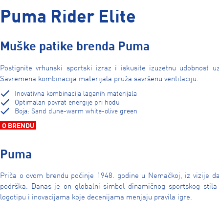
Puma Rider Elite
Muške patike brenda Puma
Postignite vrhunski sportski izraz i iskusite izuzetnu udobnost 
Savremena kombinacija materijala pruža savršenu ventilaciju.
Inovativna kombinacija laganih materijala
Optimalan povrat energije pri hodu
Boja: Sand dune-warm white-olive green
O BRENDU
Puma
Priča o ovom brendu počinje 1948. godine u Nemačkoj, iz vizije da
podrška. Danas je on globalni simbol dinamičnog sportskog stila
logotipu i inovacijama koje decenijama menjaju pravila igre.