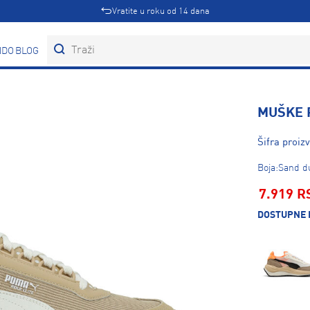
Vratite u roku od 14 dana
DOVI
BLOG
MUŠKE 
Šifra proiz
Boja:Sand d
7.919 R
DOSTUPNE 