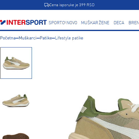
Cena isporuke je 399 RSD
SPORTOVI
NOVO
MUŠKARCI
ŽENE
DECA
BREN
Početna
Muškarci
Patike
Lifestyle patike