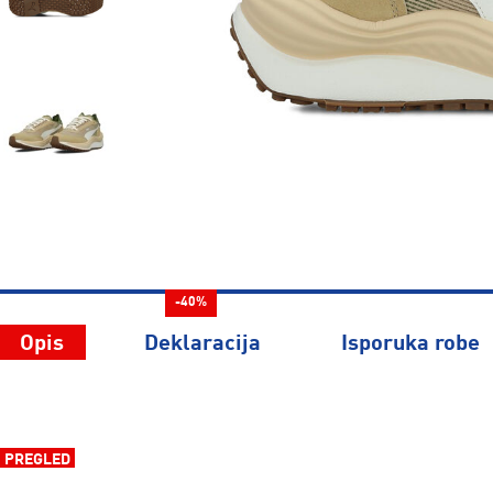
-40%
Opis
Deklaracija
Isporuka robe
PREGLED