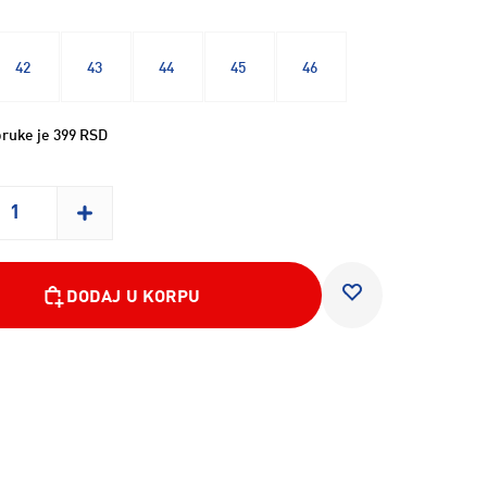
42
43
44
45
46
ruke je 399 RSD
DODAJ U KORPU