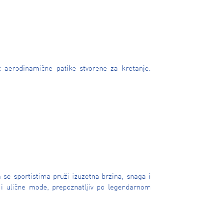
uz aerodinamične patike stvorene za kretanje.
 se sportistima pruži izuzetna brzina, snaga i
 i ulične mode, prepoznatljiv po legendarnom