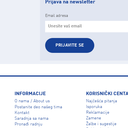
Prijava na newsletter
Email adresa
PRIJAVITE SE
INFORMACIJE
KORISNIČKI CENT
O nama
About us
Najčešća pitanja
/
Isporuka
Postanite deo našeg tima
Reklamacije
Kontakt
Zamene
Saradnja sa nama
Žalbe i sugestije
Pronađi radnju