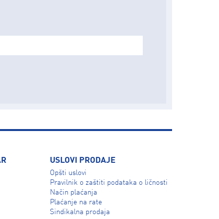
AR
USLOVI PRODAJE
Opšti uslovi
Pravilnik o zaštiti podataka o ličnosti
Način plaćanja
Plaćanje na rate
Sindikalna prodaja