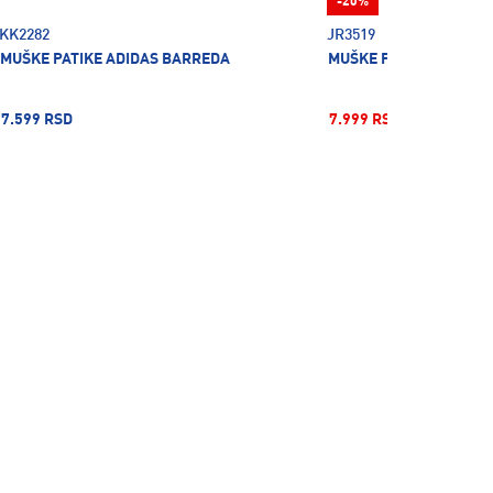
-20%
KK2282
JR3519
MUŠKE PATIKE ADIDAS BARREDA
MUŠKE PATIKE ADIDAS
7.599 RSD
7.999 RSD
9.999 RSD