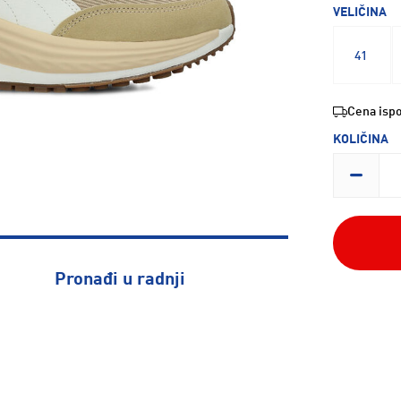
VELIČINA
41
Cena ispo
KOLIČINA
Pronađi u radnji