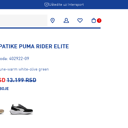
Uštedite uz Intersport
0
PATIKE PUMA RIDER ELITE
voda: 402922-09
une-warm white-olive green
SD
13.199 RSD
BOJE