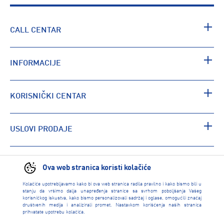
CALL CENTAR
INFORMACIJE
KORISNIČKI CENTAR
USLOVI PRODAJE
PRONAĐI RADNJU
Ova web stranica koristi kolačiće
Kolačiće upotrebljavamo kako bi ova web stranica radila pravilno i kako bismo bili u
stanju da vršimo dalja unapređenja stranice sa svrhom poboljšanja Vašeg
korisničkog iskustva, kako bismo personalizovali sadržaj i oglase, omogućili značaj
društvenih medija i analizirali promet. Nastavkom korišćenja naših stranica
prihvatate upotrebu kolačića.