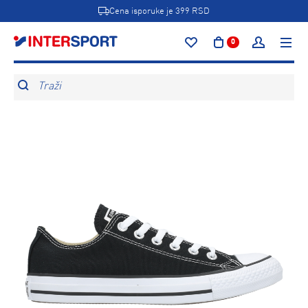
Cena isporuke je 399 RSD
0
Traži