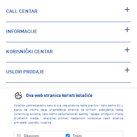
CALL CENTAR
INFORMACIJE
KORISNIČKI CENTAR
USLOVI PRODAJE
PRONAĐI RADNJU
Ova web stranica koristi kolačiće
Kolačiće upotrebljavamo kako bi ova web stranica radila pravilno i kako bismo bili u
stanju da vršimo dalja unapređenja stranice sa svrhom poboljšanja Vašeg
korisničkog iskustva, kako bismo personalizovali sadržaj i oglase, omogućili značaj
društvenih medija i analizirali promet. Nastavkom korišćenja naših stranica
prihvatate upotrebu kolačića.
Obavezni
Trajni