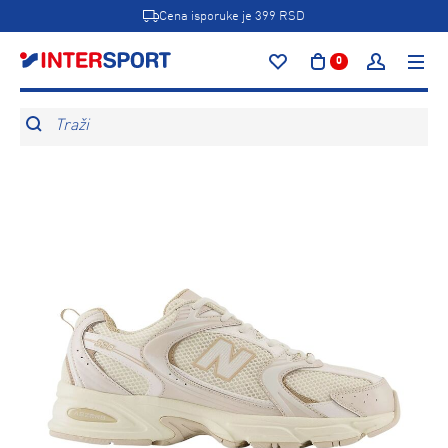
Cena isporuke je 399 RSD
0
Traži