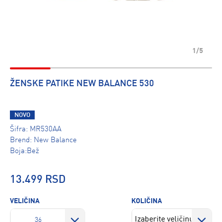
1/5
ŽENSKE PATIKE NEW BALANCE 530
NOVO
Šifra:
MR530AA
Brend:
New Balance
Boja:Bež
13.499 RSD
VELIČINA
KOLIČINA
36