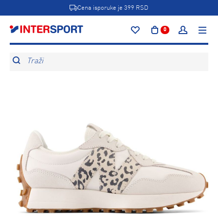
Cena isporuke je 399 RSD
0
Traži