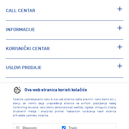
CALL CENTAR
INFORMACIJE
KORISNIČKI CENTAR
USLOVI PRODAJE
PRONAĐI RADNJU
Ova web stranica koristi kolačiće
Kolačiće upotrebljavamo kako bi ova web stranica radila pravilno i kako bismo bili u
stanju da vršimo dalja unapređenja stranice sa svrhom poboljšanja Vašeg
korisničkog iskustva, kako bismo personalizovali sadržaj i oglase, omogućili značaj
društvenih medija i analizirali promet. Nastavkom korišćenja naših stranica
prihvatate upotrebu kolačića.
Obavezni
Trajni