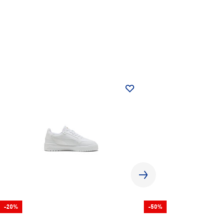
-20%
-50%