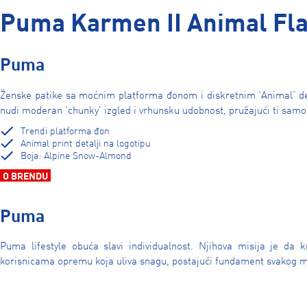
Puma Karmen II Animal Fla
Puma
Ženske patike sa moćnim platforma đonom i diskretnim 'Animal' de
nudi moderan 'chunky' izgled i vrhunsku udobnost, pružajući ti sam
Trendi platforma đon
Animal print detalji na logotipu
Boja: Alpine Snow-Almond
O BRENDU
Puma
Puma lifestyle obuća slavi individualnost. Njihova misija je da k
korisnicama opremu koja uliva snagu, postajući fundament svakog 