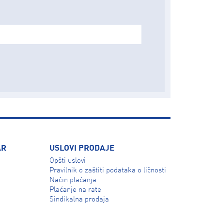
AR
USLOVI PRODAJE
Opšti uslovi
Pravilnik o zaštiti podataka o ličnosti
Način plaćanja
Plaćanje na rate
Sindikalna prodaja