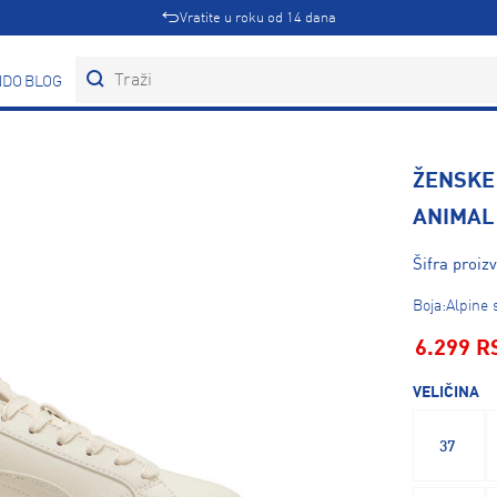
Vratite u roku od 14 dana
DOVI
BLOG
ŽENSKE
ANIMAL
Šifra proiz
Boja:Alpine
6.299 R
VELIČINA
37