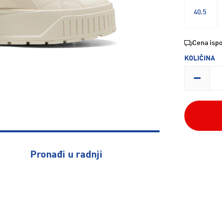
40.5
Cena ispo
KOLIČINA
Pronađi u radnji