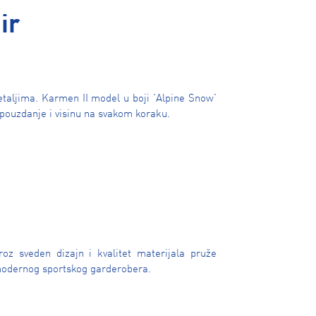
ir
taljima. Karmen II model u boji 'Alpine Snow'
opouzdanje i visinu na svakom koraku.
roz sveden dizajn i kvalitet materijala pruže
modernog sportskog garderobera.