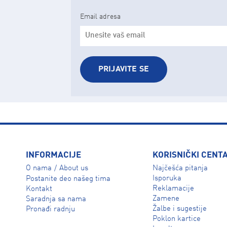
Email adresa
PRIJAVITE SE
INFORMACIJE
KORISNIČKI CENT
O nama
About us
Najčešća pitanja
/
Isporuka
Postanite deo našeg tima
Reklamacije
Kontakt
Zamene
Saradnja sa nama
Žalbe i sugestije
Pronađi radnju
Poklon kartice