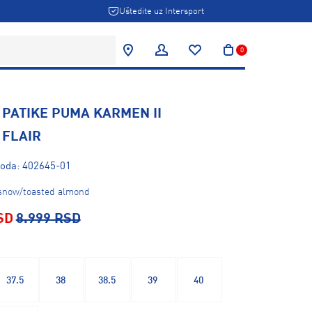
Uštedite uz Intersport
0
 PATIKE PUMA KARMEN II
 FLAIR
voda: 402645-01
 snow/toasted almond
SD
8.999 RSD
37.5
38
38.5
39
40