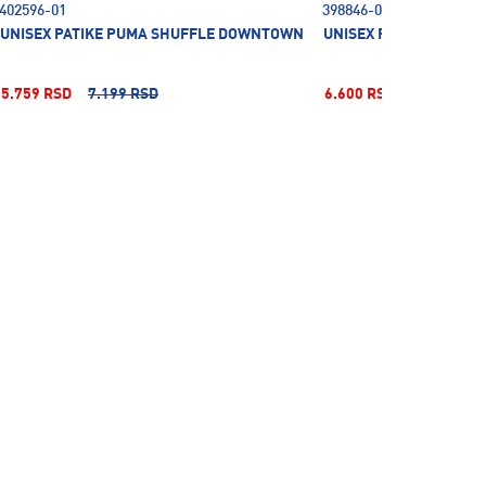
402596-01
398846-01
UNISEX PATIKE PUMA SHUFFLE DOWNTOWN
UNISEX PATIKE PUMA 
5.759 RSD
7.199 RSD
6.600 RSD
13.199 RS