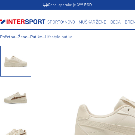
Cena isporuke je 399 RSD
SPORTOVI
NOVO
MUŠKARCI
ŽENE
DECA
BREN
Početna
Žene
Patike
Lifestyle patike