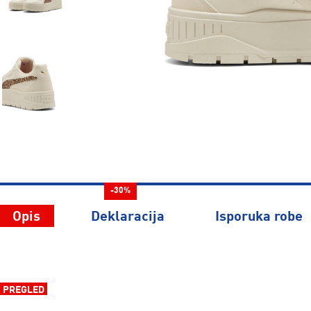
-30%
Opis
Deklaracija
Isporuka robe
PREGLED