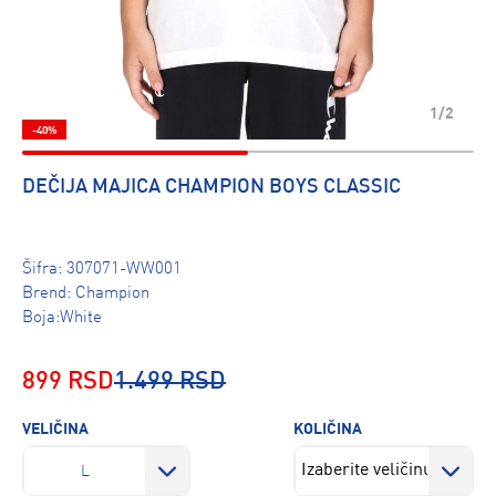
1/2
-40%
DEČIJA MAJICA CHAMPION BOYS CLASSIC
Šifra:
307071-WW001
Brend:
Champion
Boja:White
899 RSD
1.499 RSD
VELIČINA
KOLIČINA
L