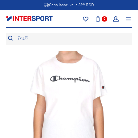
Cena isporuke je 399 RSD
0
Traži