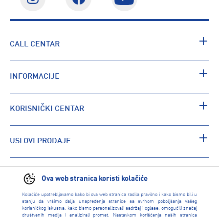
CALL CENTAR
INFORMACIJE
KORISNIČKI CENTAR
USLOVI PRODAJE
PRONAĐI RADNJU
Ova web stranica koristi kolačiće
Kolačiće upotrebljavamo kako bi ova web stranica radila pravilno i kako bismo bili u
stanju da vršimo dalja unapređenja stranice sa svrhom poboljšanja Vašeg
korisničkog iskustva, kako bismo personalizovali sadržaj i oglase, omogućili značaj
društvenih medija i analizirali promet. Nastavkom korišćenja naših stranica