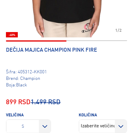
1/2
-40%
DEČIJA MAJICA CHAMPION PINK FIRE
Šifra:
405312-KK001
Brend:
Champion
Boja:Black
899 RSD
1.499 RSD
VELIČINA
KOLIČINA
S