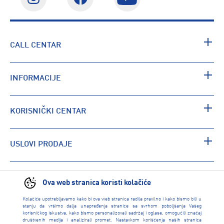
CALL CENTAR
INFORMACIJE
KORISNIČKI CENTAR
USLOVI PRODAJE
PRONAĐI RADNJU
Ova web stranica koristi kolačiće
Kolačiće upotrebljavamo kako bi ova web stranica radila pravilno i kako bismo bili u
stanju da vršimo dalja unapređenja stranice sa svrhom poboljšanja Vašeg
korisničkog iskustva, kako bismo personalizovali sadržaj i oglase, omogućili značaj
društvenih medija i analizirali promet. Nastavkom korišćenja naših stranica