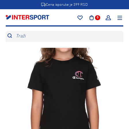
Cena isporuke je 399 RSD
0
Traži