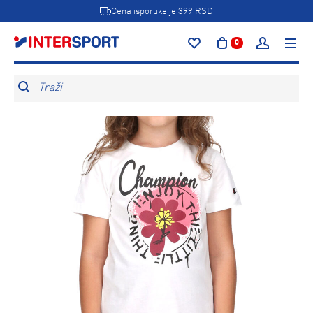
Cena isporuke je 399 RSD
0
Traži