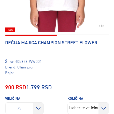
1/2
-50%
DEČIJA MAJICA CHAMPION STREET FLOWER
Šifra:
405323-WW001
Brend:
Champion
Boja:
900 RSD
1.799 RSD
VELIČINA
KOLIČINA
XS