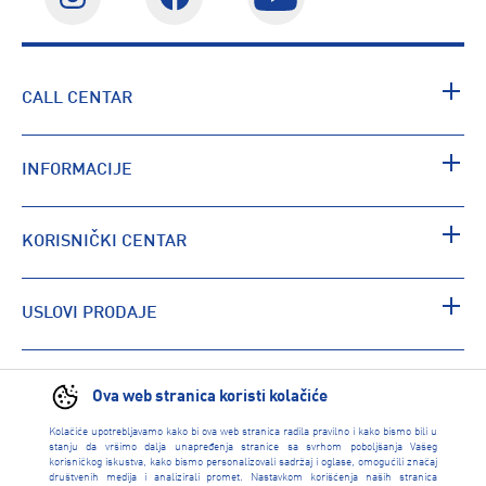
CALL CENTAR
INFORMACIJE
KORISNIČKI CENTAR
USLOVI PRODAJE
PRONAĐI RADNJU
Ova web stranica koristi kolačiće
Kolačiće upotrebljavamo kako bi ova web stranica radila pravilno i kako bismo bili u
stanju da vršimo dalja unapređenja stranice sa svrhom poboljšanja Vašeg
korisničkog iskustva, kako bismo personalizovali sadržaj i oglase, omogućili značaj
društvenih medija i analizirali promet. Nastavkom korišćenja naših stranica