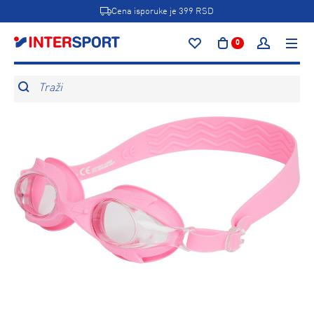
Cena isporuke je 399 RSD
0
Traži