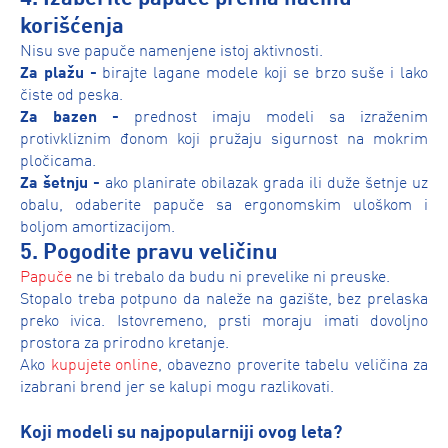
korišćenja
Nisu sve papuče namenjene istoj aktivnosti.
Za plažu -
birajte lagane modele koji se brzo suše i lako
čiste od peska.
Za bazen -
prednost imaju modeli sa izraženim
protivkliznim đonom koji pružaju sigurnost na mokrim
pločicama.
Za šetnju -
ako planirate obilazak grada ili duže šetnje uz
obalu, odaberite papuče sa ergonomskim uloškom i
boljom amortizacijom.
5. Pogodite pravu veličinu
Papuče
ne bi trebalo da budu ni prevelike ni preuske.
Stopalo treba potpuno da naleže na gazište, bez prelaska
preko ivica. Istovremeno, prsti moraju imati dovoljno
prostora za prirodno kretanje.
Ako
kupujete online
, obavezno proverite tabelu veličina za
izabrani brend jer se kalupi mogu razlikovati.
Koji modeli su najpopularniji ovog leta?