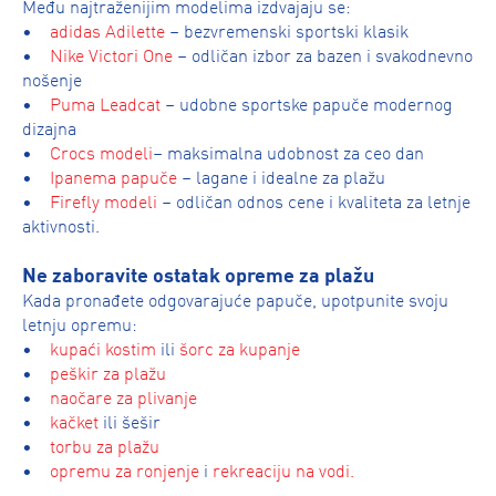
Među najtraženijim modelima izdvajaju se:
•
adidas Adilette
– bezvremenski sportski klasik
•
Nike Victori One
– odličan izbor za bazen i svakodnevno
nošenje
•
Puma Leadcat
– udobne sportske papuče modernog
dizajna
•
Crocs modeli
– maksimalna udobnost za ceo dan
•
Ipanema papuče
– lagane i idealne za plažu
•
Firefly modeli
– odličan odnos cene i kvaliteta za letnje
aktivnosti.
Ne zaboravite ostatak opreme za plažu
Kada pronađete odgovarajuće papuče, upotpunite svoju
letnju opremu:
•
kupaći kostim
ili
šorc za kupanje
•
peškir za plažu
•
naočare za plivanje
•
kačket
ili šešir
•
torbu za plažu
•
opremu za ronjenje
i
rekreaciju na vodi.