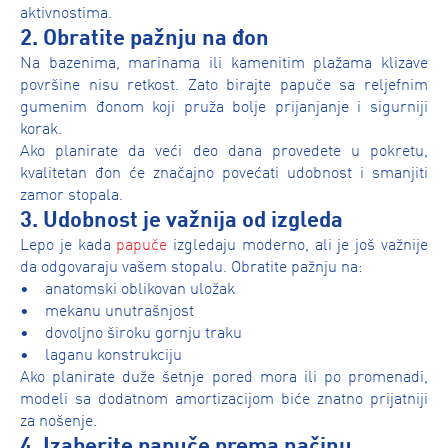
aktivnostima.
2. Obratite pažnju na đon
Na bazenima, marinama ili kamenitim plažama klizave
površine nisu retkost. Zato birajte papuče sa reljefnim
gumenim đonom koji pruža bolje prijanjanje i sigurniji
korak.
Ako planirate da veći deo dana provedete u pokretu,
kvalitetan đon će značajno povećati udobnost i smanjiti
zamor stopala.
3. Udobnost je važnija od izgleda
Lepo je kada
papuče
izgledaju moderno, ali je još važnije
da odgovaraju vašem stopalu. Obratite pažnju na:
• anatomski oblikovan uložak
• mekanu unutrašnjost
• dovoljno široku gornju traku
• laganu konstrukciju
Ako planirate duže šetnje pored mora ili po promenadi,
modeli sa dodatnom amortizacijom biće znatno prijatniji
za nošenje.
4. Izaberite papuče prema načinu