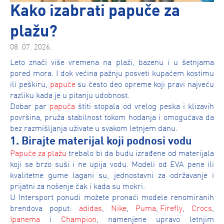
Kako izabrati papuče za
plažu?
08. 07. 2026.
Leto znači više vremena na plaži, bazenu i u šetnjama
pored mora. I dok većina pažnju posveti kupaćem kostimu
ili peškiru,
papuče
su često deo opreme koji pravi najveću
razliku kada je u pitanju udobnost.
Dobar par
papuča
štiti stopala od vrelog peska i klizavih
površina, pruža stabilnost tokom hodanja i omogućava da
bez razmišljanja uživate u svakom letnjem danu.
1. Birajte materijal koji podnosi vodu
Papuče za plažu
trebalo bi da budu izrađene od materijala
koji se brzo suši i ne upija vodu. Modeli od EVA pene ili
kvalitetne gume lagani su, jednostavni za održavanje i
prijatni za nošenje čak i kada su mokri.
U Intersport ponudi možete pronaći modele renomiranih
brendova poput:
adidas
,
Nike
,
Puma
,
Firefly
,
Crocs
,
Ipanema
i
Champion
, namenjene upravo letnjim