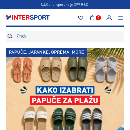
Cena isporuke je 399 RSD
0
Traži
PAPUČE, JAPANKE, OPREMA, MORE