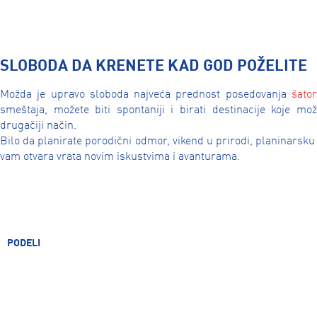
SLOBODA DA KRENETE KAD GOD POŽELITE
Možda je upravo sloboda najveća prednost posedovanja
šato
smeštaja, možete biti spontaniji i birati destinacije koje mo
drugačiji način.
Bilo da planirate porodični odmor, vikend u prirodi, planinarsku t
vam otvara vrata novim iskustvima i avanturama.
PODELI