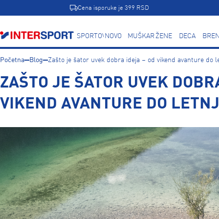
Cena isporuke je 399 RSD
SPORTOVI
NOVO
MUŠKARCI
ŽENE
DECA
BREN
Početna
Blog
Zašto je šator uvek dobra ideja – od vikend avanture do le
ZAŠTO JE ŠATOR UVEK DOBRA
VIKEND AVANTURE DO LETNJ