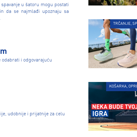
i spavanje u šatoru mogu postati
čin da se najmlađi upoznaju sa
.
TRČANJE, SP
im
e odabrati i odgovarajuću
KOŠARKA, OPR
, udobnije i prijatnije za celu