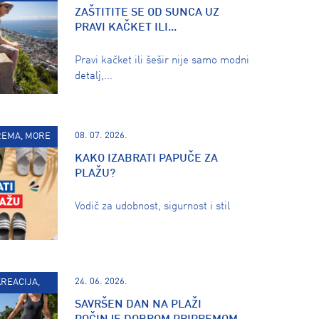
ZAŠTITITE SE OD SUNCA UZ
PRAVI KAČKET ILI...
Pravi kačket ili šešir nije samo modni
detalj,...
08. 07. 2026.
REMA, MORE
KAKO IZABRATI PAPUČE ZA
PLAŽU?
Vodič za udobnost, sigurnost i stil
24. 06. 2026.
KREACIJA,
SAVRŠEN DAN NA PLAŽI