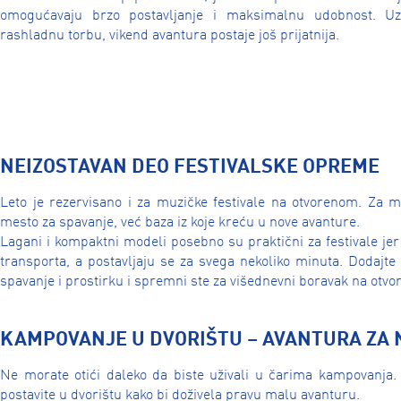
omogućavaju brzo postavljanje i maksimalnu udobnost. U
rashladnu torbu, vikend avantura postaje još prijatnija.
NEIZOSTAVAN DEO FESTIVALSKE OPREME
Leto je rezervisano i za muzičke festivale na otvorenom. Za 
mesto za spavanje, već baza iz koje kreću u nove avanture.
Lagani i kompaktni modeli posebno su praktični za festivale j
transporta, a postavljaju se za svega nekoliko minuta. Dodajt
spavanje i prostirku i spremni ste za višednevni boravak na otv
KAMPOVANJE U DVORIŠTU – AVANTURA ZA
Ne morate otići daleko da biste uživali u čarima kampovanja.
postavite u dvorištu kako bi doživela pravu malu avanturu.