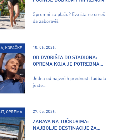
POČINJE DOBROM PRIPREMOM
Spremni za plažu? Evo šta ne smeš
da zaboraviš
10. 06. 2026.
A, KOPAČKE
OD DVORIŠTA DO STADIONA:
OPREMA KOJA JE POTREBNA...
Jedna od najvećih prednosti fudbala
jeste...
27. 05. 2026.
JT, OPREMA
ZABAVA NA TOČKOVIMA:
NAJBOLJE DESTINACIJE ZA...