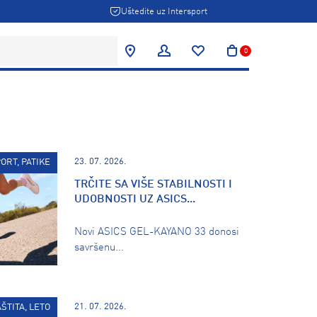
Uštedite uz Intersport
0
23. 07. 2026.
ORT, PATIKE
TRČITE SA VIŠE STABILNOSTI I
UDOBNOSTI UZ ASICS...
Novi ASICS GEL-KAYANO 33 donosi
savršenu...
21. 07. 2026.
AŠTITA, LETO