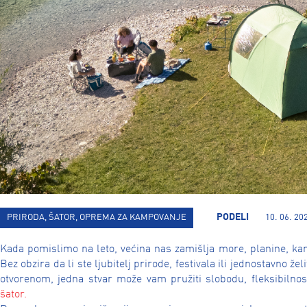
PODELI
PRIRODA, ŠATOR, OPREMA ZA KAMPOVANJE
10. 06. 20
Kada pomislimo na leto, većina nas zamišlja more, planine, kam
Bez obzira da li ste ljubitelj prirode, festivala ili jednostavno ž
otvorenom, jedna stvar može vam pružiti slobodu, fleksibilnos
šator.