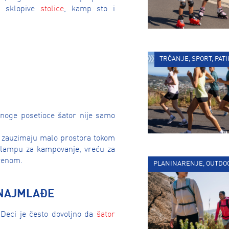
z sklopive
stolice
, kamp sto i
TRČANJE, SPORT, PAT
mnoge posetioce šator nije samo
er zauzimaju malo prostora tokom
e lampu za kampovanje, vreću za
orenom.
PLANINARENJE, OUTDO
 NAJMLAĐE
 Deci je često dovoljno da
šator