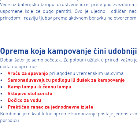
Veče uz baterijsku lampu, društvene igre, priče pod zvezdama 
uspomene koje će dugo pamtiti. Ovo je ujedno i odličan na
prirodom i razviju ljubav prema aktivnom boravku na otvorenom
Oprema koja kampovanje čini udobnij
Dobar šator je samo početak. Za potpuni užitak u prirodi važno j
dodatnu opremu:
•
Vreću za spavanje
prilagođenu vremenskim uslovima
•
Samonaduvavajuću podlogu ili dušek za kampovanje
•
Kamp lampu ili čeonu lampu
•
Sklopive stolice
i sto
•
Bočice za vodu
•
Praktičan ranac za jednodnevne izlete
Kombinacijom kvalitetne opreme kampovanje postaje jednostavnije
porodicu.