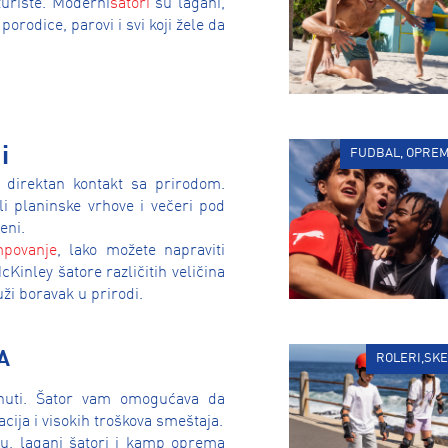
uriste. Moderni
šatori
su lagani,
porodice, parovi i svi koji žele da
i
FUDBAL, OPREM
 direktan kontakt sa prirodom.
li planinske vrhove i večeri pod
eni.
mpovanje
, lako možete napraviti
Kinley šatore različitih veličina
ži boravak u prirodi.
A
ROLERI,SKE
nuti. Šator vam omogućava da
cija i visokih troškova smeštaja.
iju, lagani šatori i kamp oprema