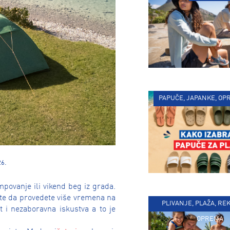
PAPUČE, JAPANKE, OP
26.
povanje ili vikend beg iz grada.
elite da provedete više vremena na
PLIVANJE, PLAŽA, RE
t i nezaboravna iskustva a to je
OPREMA