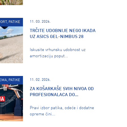
11. 03. 2026.
ORT, PATIKE
TRČITE UDOBNIJE NEGO IKADA
UZ ASICS GEL-NIMBUS 28
Iskusite vrhunsku udobnost uz
amortizaciju poput...
11. 02. 2026.
EMA, PATIKE
ZA KOŠARKAŠE SVIH NIVOA OD
PROFESIONALACA DO...
Pravi izbor patika, odeće i dodatne
opreme čini...