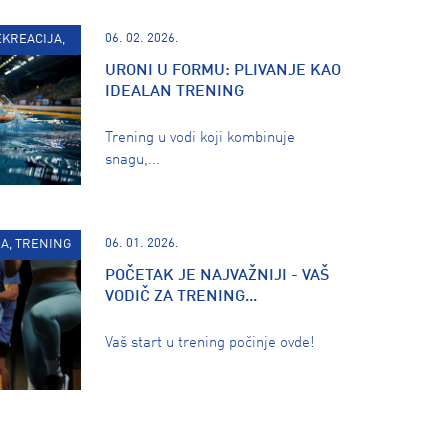
06. 02. 2026.
EKREACIJA,
URONI U FORMU: PLIVANJE KAO
IDEALAN TRENING
Trening u vodi koji kombinuje
snagu,...
06. 01. 2026.
A, TRENING
POČETAK JE NAJVAŽNIJI - VAŠ
VODIČ ZA TRENING...
Vaš start u trening počinje ovde!