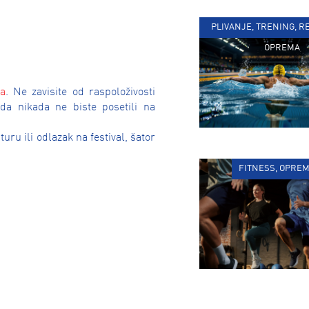
PLIVANJE, TRENING, R
OPREMA
ra
. Ne zavisite od raspoloživosti
žda nikada ne biste posetili na
uru ili odlazak na festival, šator
FITNESS, OPREM