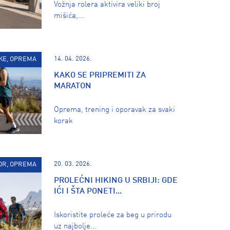
Vožnja rolera aktivira veliki broj
mišića,...
14. 04. 2026.
IKE, OPREMA
KAKO SE PRIPREMITI ZA
MARATON
Oprema, trening i oporavak za svaki
korak
20. 03. 2026.
OR, OPREMA
PROLEĆNI HIKING U SRBIJI: GDE
IĆI I ŠTA PONETI...
Iskoristite proleće za beg u prirodu
uz najbolje...