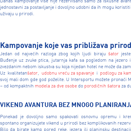
Danas kampovanje više nije rezervisano samo za iskusne avant
jednostavni za postavljanje i dovoljno udobni da ih mogu koristiti 
uživaju u prirodi.
Kampovanje koje vas približava prirod
Jedan od najvećih razloga zbog kojih ljudi biraju
šator
jeste
Buđenje uz zvuke ptica, jutarnja kafa sa pogledom na jezero i
zvezdanim nebom iskustva su koja nijedan hotel ne može da zam
Uz kvalitetan
šator
,
udobnu vreću za spavanje
i
podlogu za ka
svoj mali dom gde god poželite. U Intersportu možete pronaći Mc
– od kompaktnih
modela za dve osobe
do
porodičnih šatora
za du
VIKEND AVANTURA BEZ MNOGO PLANIRANJ
Ponekad je dovoljno samo spakovati osnovnu opremu i kre
spontano organizujete vikend u prirodi bez komplikovanih rezerva
Bilo da birate kamp pored reke, jezera ili planinsku destinac