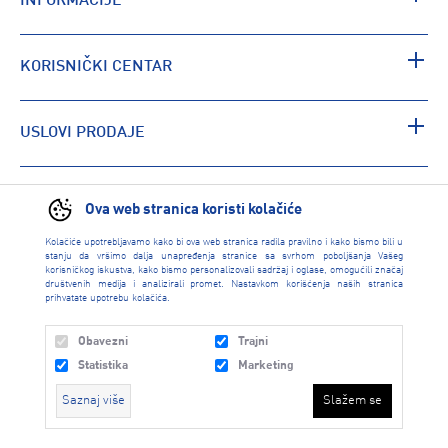
INFORMACIJE
KORISNIČKI CENTAR
USLOVI PRODAJE
PRONAĐI RADNJU
Ova web stranica koristi kolačiće
Kolačiće upotrebljavamo kako bi ova web stranica radila pravilno i kako bismo bili u
stanju da vršimo dalja unapređenja stranice sa svrhom poboljšanja Vašeg
korisničkog iskustva, kako bismo personalizovali sadržaj i oglase, omogućili značaj
društvenih medija i analizirali promet. Nastavkom korišćenja naših stranica
prihvatate upotrebu kolačića.
Obavezni
Trajni
Statistika
Marketing
Saznaj više
Slažem se
INTERSPORT 2026 created by
Enetel Solutions