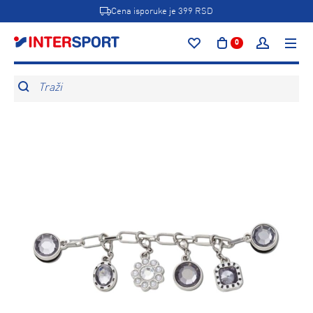
Cena isporuke je 399 RSD
0
Traži