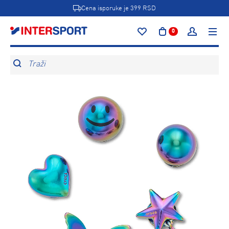
Cena isporuke je 399 RSD
0
Traži