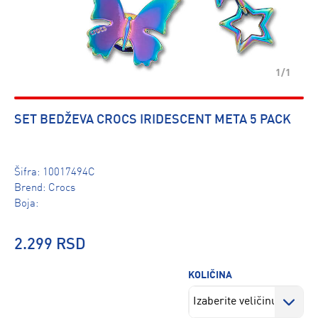
1/1
SET BEDŽEVA CROCS IRIDESCENT META 5 PACK
Šifra:
10017494C
Brend:
Crocs
Boja:
2.299 RSD
KOLIČINA