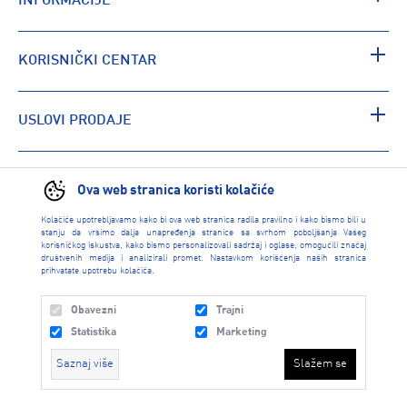
INFORMACIJE
KORISNIČKI CENTAR
USLOVI PRODAJE
PRONAĐI RADNJU
Ova web stranica koristi kolačiće
Kolačiće upotrebljavamo kako bi ova web stranica radila pravilno i kako bismo bili u
stanju da vršimo dalja unapređenja stranice sa svrhom poboljšanja Vašeg
korisničkog iskustva, kako bismo personalizovali sadržaj i oglase, omogućili značaj
društvenih medija i analizirali promet. Nastavkom korišćenja naših stranica
prihvatate upotrebu kolačića.
Obavezni
Trajni
Statistika
Marketing
Saznaj više
Slažem se
INTERSPORT 2026 created by
Enetel Solutions