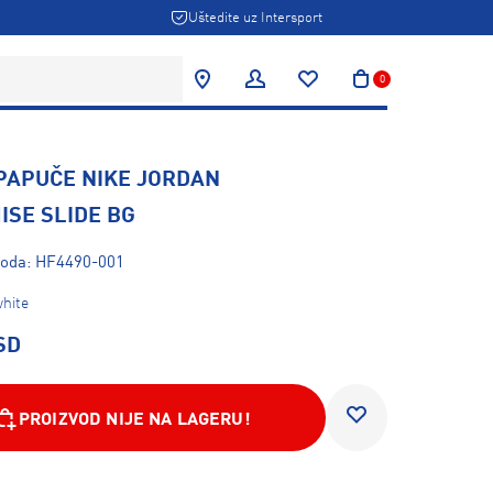
Uštedite uz Intersport
0
 PAPUČE NIKE JORDAN
ISE SLIDE BG
zvoda: HF4490-001
white
SD
PROIZVOD NIJE NA LAGERU!