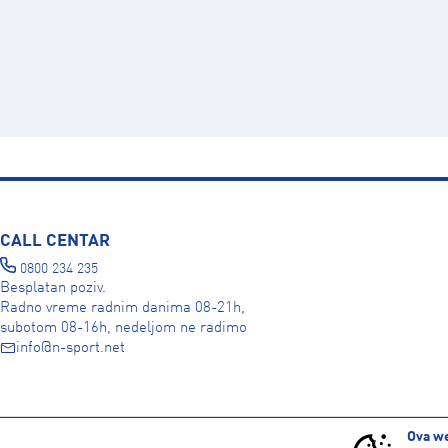
CALL CENTAR
0800 234 235
Besplatan poziv.
Radno vreme radnim danima 08-21h,
subotom 08-16h, nedeljom ne radimo
info@n-sport.net
DRUŠTVENE MREŽE
Ova we