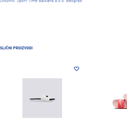
Uvoznik: Sport Time Balkans d.o.o. Beograd
SLIČNI PROIZVODI