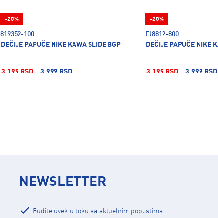
-20%
-20%
819352-100
FJ8812-800
DEČIJE PAPUČE NIKE KAWA SLIDE BGP
DEČIJE PAPUČE NIKE 
3.199 RSD
3.999 RSD
3.199 RSD
3.999 RSD
NEWSLETTER
Budite uvek u toku sa aktuelnim popustima