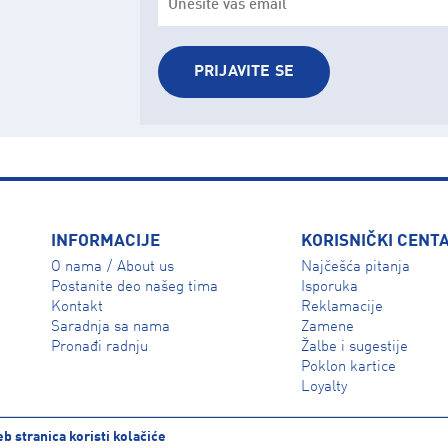
PRIJAVITE SE
INFORMACIJE
KORISNIČKI CENT
O nama
About us
Najčešća pitanja
/
Isporuka
Postanite deo našeg tima
Reklamacije
Kontakt
Zamene
Saradnja sa nama
Žalbe i sugestije
Pronađi radnju
Poklon kartice
Loyalty
b stranica koristi kolačiće