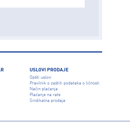
AR
USLOVI PRODAJE
Opšti uslovi
Pravilnik o zaštiti podataka o ličnosti
Način plaćanja
Plaćanje na rate
Sindikalna prodaja