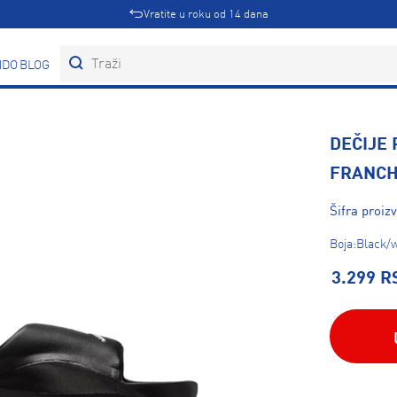
Vratite u roku od 14 dana
DOVI
BLOG
DEČIJE
FRANCH
Šifra proi
Boja:Black/
3.299 R