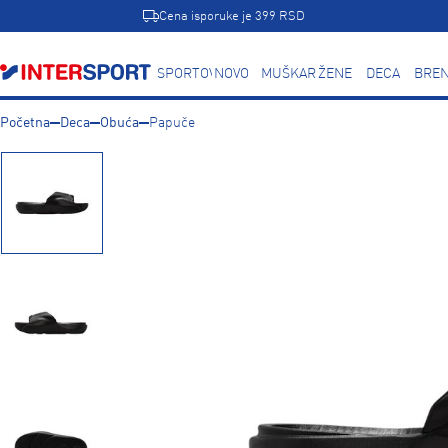
Cena isporuke je 399 RSD
SPORTOVI
NOVO
MUŠKARCI
ŽENE
DECA
BREN
Početna
Deca
Obuća
Papuče