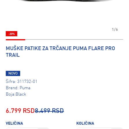
1/6
-20%
MUŠKE PATIKE ZA TRČANJE PUMA FLARE PRO
TRAIL
NOVO
Šifra:
311732-01
Brend:
Puma
Boja:Black
6.799 RSD
8.499 RSD
VELIČINA
KOLIČINA