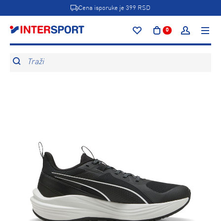
Cena isporuke je 399 RSD
0
Traži