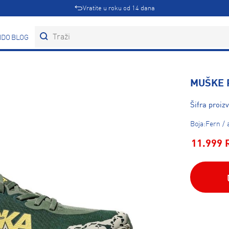
Vratite u roku od 14 dana
DOVI
BLOG
MUŠKE 
Šifra proi
Boja:Fern / 
11.999 