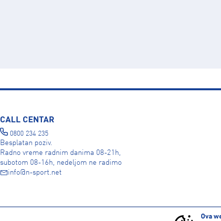
CALL CENTAR
0800 234 235
Besplatan poziv.
Radno vreme radnim danima 08-21h,
subotom 08-16h, nedeljom ne radimo
info@n-sport.net
DRUŠTVENE MREŽE
Ova we