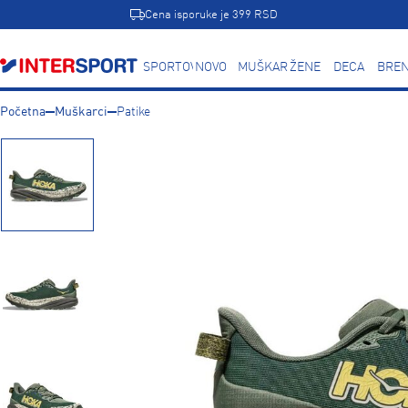
Cena isporuke je 399 RSD
SPORTOVI
NOVO
MUŠKARCI
ŽENE
DECA
BREN
Početna
Muškarci
Patike