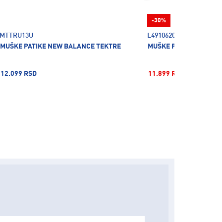
-30%
MTTRU13U
L49106200
MUŠKE PATIKE NEW BALANCE TEKTRE
MUŠKE PATIKE SALOMO
12.099 RSD
11.899 RSD
16.999 R