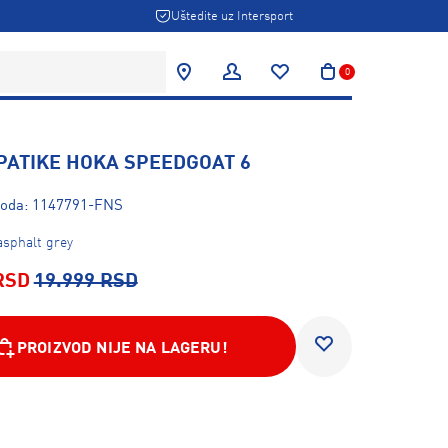
Uštedite uz Intersport
0
PATIKE HOKA SPEEDGOAT 6
zvoda: 1147791-FNS
asphalt grey
RSD
19.999 RSD
PROIZVOD NIJE NA LAGERU!