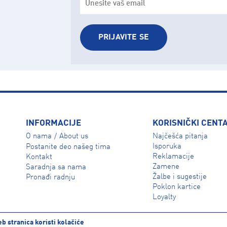
PRIJAVITE SE
INFORMACIJE
KORISNIČKI CENT
O nama
About us
Najčešća pitanja
/
Isporuka
Postanite deo našeg tima
Reklamacije
Kontakt
Zamene
Saradnja sa nama
Žalbe i sugestije
Pronađi radnju
Poklon kartice
Loyalty
b stranica koristi kolačiće