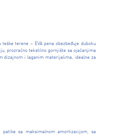
za teške terene – EVA pena obezbeđuje duboku
u, prozračno tekstilno gornjište sa ojačanjima
nim dizajnom i laganim materijalima, idealne za
za patike sa maksimalnom amortizacijom, sa