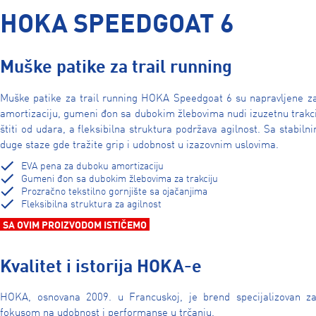
HOKA SPEEDGOAT 6
Muške patike za trail running
Muške patike za trail running HOKA Speedgoat 6 su napravljene 
amortizaciju, gumeni đon sa dubokim žlebovima nudi izuzetnu trakcij
štiti od udara, a fleksibilna struktura podržava agilnost. Sa stabil
duge staze gde tražite grip i udobnost u izazovnim uslovima.
EVA pena za duboku amortizaciju
Gumeni đon sa dubokim žlebovima za trakciju
Prozračno tekstilno gornjište sa ojačanjima
Fleksibilna struktura za agilnost
SA OVIM PROIZVODOM ISTIČEMO
Kvalitet i istorija HOKA-e
HOKA, osnovana 2009. u Francuskoj, je brend specijalizovan 
fokusom na udobnost i performanse u trčanju.