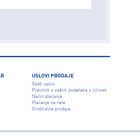
AR
USLOVI PRODAJE
Opšti uslovi
Pravilnik o zaštiti podataka o ličnosti
Način plaćanja
Plaćanje na rate
Sindikalna prodaja