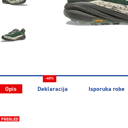
-40%
Opis
Deklaracija
Isporuka robe
PREGLED