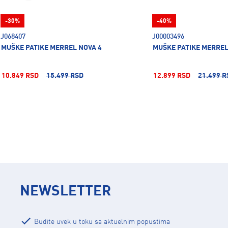
-30%
-40%
J068407
J00003496
MUŠKE PATIKE MERREL NOVA 4
MUŠKE PATIKE MERREL
10.849 RSD
15.499 RSD
12.899 RSD
21.499 R
NEWSLETTER
Budite uvek u toku sa aktuelnim popustima