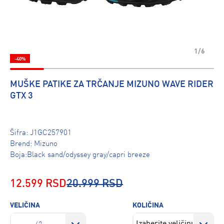
1/6
-40%
MUŠKE PATIKE ZA TRČANJE MIZUNO WAVE RIDER
GTX 3
Šifra:
J1GC257901
Brend:
Mizuno
Boja:Black sand/odyssey gray/capri breeze
12.599 RSD
20.999 RSD
VELIČINA
KOLIČINA