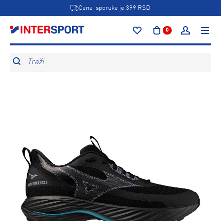
Cena isporuke je 399 RSD
0
Traži