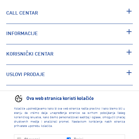
CALL CENTAR
INFORMACIJE
KORISNIČKI CENTAR
USLOVI PRODAJE
PRONAĐI RADNJU
Ova web stranica koristi kolačiće
Kolačiće upotrebljavamo kako bi ova web stranica radila pravilno i kako bismo bili u
stanju da vršimo dalja unapređenja stranice sa svrhom poboljšanja Vašeg
korisničkog iskustva, kako bismo personalizovali sadržaj i oglase, omogućili značaj
društvenih medija i analizirali promet. Nastavkom korišćenja naših stranica
prihvatate upotrebu kolačića.