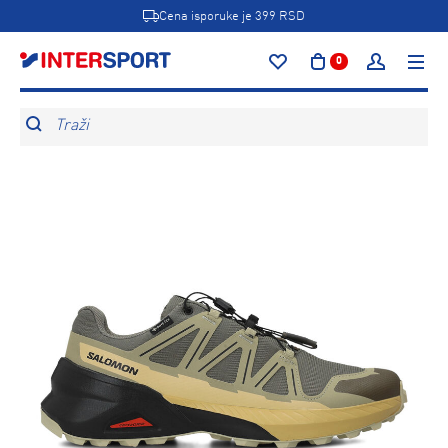
Cena isporuke je 399 RSD
0
Traži