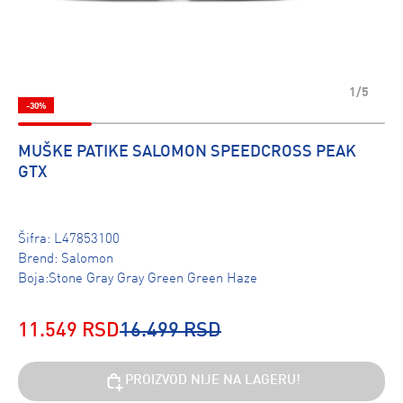
1/5
-30%
MUŠKE PATIKE SALOMON SPEEDCROSS PEAK
GTX
Šifra:
L47853100
Brend:
Salomon
Boja:Stone Gray Gray Green Green Haze
11.549 RSD
16.499 RSD
PROIZVOD NIJE NA LAGERU!