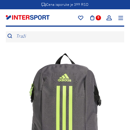
Cena isporuke je 399 RSD
0
Traži