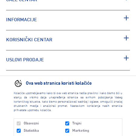
INFORMACIJE
KORISNIČKI CENTAR
USLOVI PRODAJE
PRONAĐI RADNJU
Ova web stranica koristi kolačiće
Kolačiće upotrebljavamo kako bi ova web stranica radila pravilno i kako bismo bili u
stanju da vršimo dalja unapređenja stranice sa svrhom poboljšanja Vašeg
korisničkog iskustva, kako bismo personalizovali sadržaj i oglase, omogućili značaj
društvenih medija i analizirali promet. Nastavkom korišćenja naših stranica
prihvatate upotrebu kolačića.
Obavezni
Trajni
Statistika
Marketing