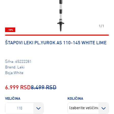
1/1
-18%
ŠTAPOVI LEKI PL.YUROK AS 110-145 WHITE LIME
Šifra:
65222281
Brend:
Leki
Boja:White
6.999 RSD
8.499 RSD
VELIČINA
KOLIČINA
110