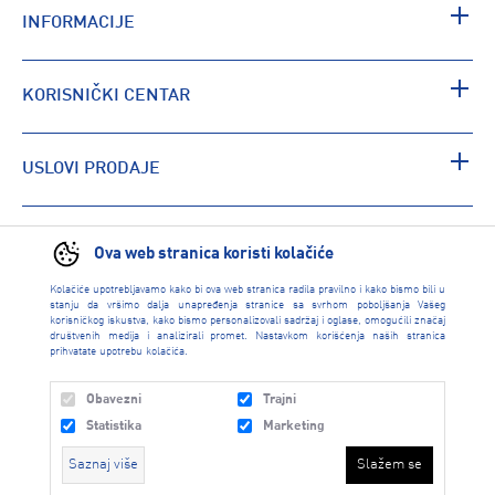
INFORMACIJE
KORISNIČKI CENTAR
USLOVI PRODAJE
PRONAĐI RADNJU
Ova web stranica koristi kolačiće
Kolačiće upotrebljavamo kako bi ova web stranica radila pravilno i kako bismo bili u
stanju da vršimo dalja unapređenja stranice sa svrhom poboljšanja Vašeg
korisničkog iskustva, kako bismo personalizovali sadržaj i oglase, omogućili značaj
društvenih medija i analizirali promet. Nastavkom korišćenja naših stranica
prihvatate upotrebu kolačića.
Obavezni
Trajni
Statistika
Marketing
Saznaj više
Slažem se
INTERSPORT 2026 created by
Enetel Solutions