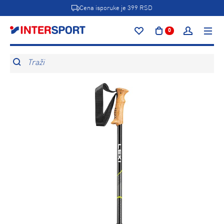
Cena isporuke je 399 RSD
0
Traži