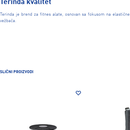
Terinda kvalitet
Terinda je brend za fitnes alate, osnovan sa fokusom na elastične
vežbača.
SLIČNI PROIZVODI