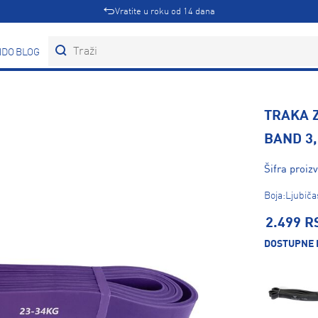
Vratite u roku od 14 dana
DOVI
BLOG
TRAKA 
BAND 3
Šifra proiz
Boja:Ljubiča
2.499 R
DOSTUPNE 