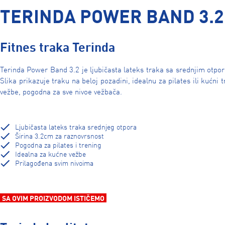
TERINDA POWER BAND 3.2
Fitnes traka Terinda
Terinda Power Band 3.2 je ljubičasta lateks traka sa srednjim otporo
Slika prikazuje traku na beloj pozadini, idealnu za pilates ili kućn
vežbe, pogodna za sve nivoe vežbača.
Ljubičasta lateks traka srednjeg otpora
Širina 3.2cm za raznovrsnost
Pogodna za pilates i trening
Idealna za kućne vežbe
Prilagođena svim nivoima
SA OVIM PROIZVODOM ISTIČEMO