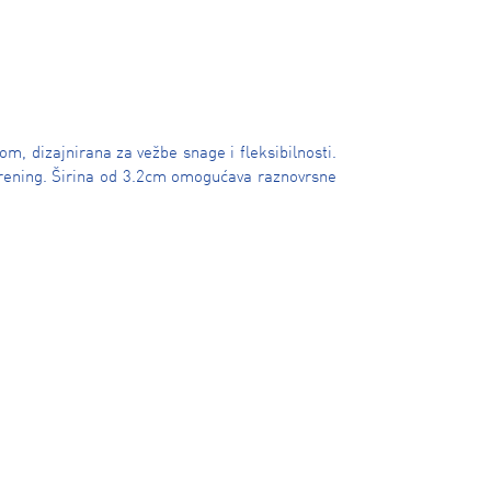
m, dizajnirana za vežbe snage i fleksibilnosti.
i trening. Širina od 3.2cm omogućava raznovrsne