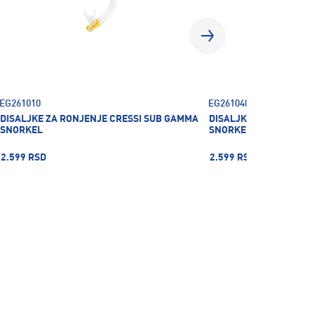
EG261010
EG261040
DISALJKE ZA RONJENJE CRESSI SUB GAMMA
DISALJKE ZA RONJENJ
SNORKEL
SNORKEL
2.599 RSD
2.599 RSD