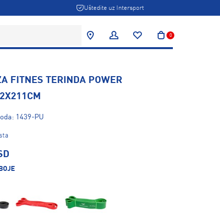
Uštedite uz Intersport
0
ZA FITNES TERINDA POWER
,2X211CM
voda: 1439-PU
sta
SD
BOJE