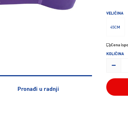
VELIČINA
45CM
Cena ispo
KOLIČINA
Pronađi u radnji