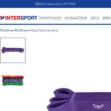
Cena isporuke je 399 RSD
SPORTOVI
NOVO
MUŠKARCI
ŽENE
DECA
BREN
Početna
Muškarci
Sportska oprema