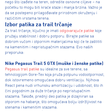
nego što izađete na teren, odredite osnovne ciljeve – na
početku to mogu biti kraće staze i manja brzina. Važno je
da se postepeno prilagođavate prirodnom okruženju i
različitim vrstama terena.
Izbor patika za trail trčanje
Za trail trčanje, ključno je imati
odgovarajuće patike
koje
pružaju stabilnost i dobru potporu. Birajte patike sa
dobrom vučom i otpornim materijalima koji će te zaštititi
na kamenitim i nepristupačnim stazama. Evo naših
preporuka:
Nike Pegasus Trail 5 GTX (muške i ženske patike)
Pegasus trail patike
su idealne za sve terene, sa
tehnologijom Gore-Tex koja pruža potpunu vodootpornost,
dok istovremeno omogućava dobru ventilaciju. Njihova
React pena nudi vrhunsku amortizaciju i udobnost, što ih
čini pogodnim za duže trčanje po nepristupačnim
stazama. Takođe, prednji deo patika je dizajniran sa
otporom na habanje, što omogućava bolju izdržljivost na
stenama i kamenitim stazama.