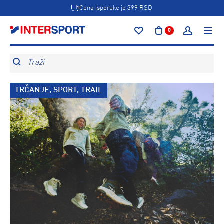
Cena isporuke je 399 RSD
0
Traži
TRČANJE, SPORT, TRAIL