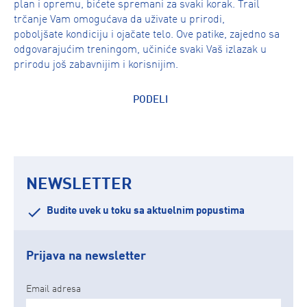
plan i opremu, bićete spremani za svaki korak. Trail
trčanje Vam omogućava da uživate u prirodi,
poboljšate kondiciju i ojačate telo. Ove patike, zajedno sa
odgovarajućim treningom, učiniće svaki Vaš izlazak u
prirodu još zabavnijim i korisnijim.
PODELI
NEWSLETTER
Budite uvek u toku sa aktuelnim popustima
Prijava na newsletter
Email adresa