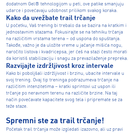
dodatnom Gel® tehnologijom u peti, ove patike smanjuju
udarce i povećavaju udobnost prilikom svakog koraka.
Kako da uvežbate trail trčanje
U početku, Vaš trening bi trebalo da se bazira na kratkim i
jednostavnim stazama. Fokusirajte se na tehniku trčanja
na različitim vrstama terena – od uspona do spuštanja.
Takođe, važno je da uložite vreme u jačanje mišića nogu,
naročito listova i kvadricepsa, jer ćeš na stazi često morati
da koristiš stabilizaciju i snagu za prevazilaženje prepreka.
Razvijajte izdržljivost kroz intervale
Kako bi poboljšali izdržljivost i brzinu, ubacite intervale u
svoj trening. Ovaj tip treninga podrazumeva trčanje na
različitim intenzitetima – kratki sprintovi uz uspon ili
trčanje po neravnom terenu na različite brzine. Na taj
način povećavate kapacitete svog tela i pripremate se za
teže staze.
Spremni ste za trail trčanje!
Početak trail trčanja može izgledati izazovno, ali uz pravi