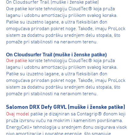
On Cloudsurfer Trail (muške i ženske patike)
Ove patike koriste tehnologiju CloudTec® koja pruža
laganu i udobnu amortizaciju prilikom svakog koraka.
Patike su izuzetno lagane, a ultra fleksibilan đon
omogućava prirodan pokret noge. Takođe, imaju ProLock
sistem za dodatnu podršku srednjem delu stopala, što
pomaže pri stabilnosti na neravnom terenu.
On Cloudsurfer Trail (muške i ženske patike)
Ove patike
koriste tehnologiju CloudTec® koja pruža
laganu i udobnu amortizaciju prilikom svakog koraka.
Patike su izuzetno lagane, a ultra fleksibilan đon
omogućava prirodan pokret noge. Takođe, imaju ProLock
sistem za dodatnu podršku srednjem delu stopala, što
pomaže pri stabilnosti na neravnom terenu.
Salomon DRX Defy GRVL (muške i ženske patike)
Ovaj model
patike je dizajniran sa Contagrip® đonom koji
pruža izvrsnu vuču na mokrim i kamenitim površinama.
EnergyCell+ tehnologija u srednjem đonu osigurava visok
nivo amortizacije i povratne energije, što smanjuje