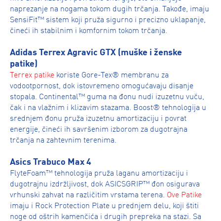
naprezanje na nogama tokom dugih trčanja. Takođe, imaju
SensiFit™ sistem koji pruža sigurno i precizno uklapanje,
čineći ih stabilnim i komfornim tokom trčanja.
Adidas Terrex Agravic GTX (muške i ženske
patike)
Terrex patike
koriste Gore-Tex® membranu za
vodootpornost, dok istovremeno omogućavaju disanje
stopala. Continental™ guma na đonu nudi izuzetnu vuču,
čak i na vlažnim i klizavim stazama. Boost® tehnologija u
srednjem đonu pruža izuzetnu amortizaciju i povrat
energije, čineći ih savršenim izborom za dugotrajna
trčanja na zahtevnim terenima.
Asics Trabuco Max 4
FlyteFoam™ tehnologija pruža laganu amortizaciju i
dugotrajnu izdržljivost, dok ASICSGRIP™ đon osigurava
vrhunski zahvat na različitim vrstama terena.
Ove Patike
imaju i Rock Protection Plate u prednjem delu, koji štiti
noge od oštrih kamenčića i drugih prepreka na stazi. Sa