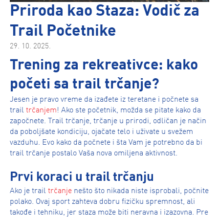
Priroda kao Staza: Vodič za
Trail Početnike
29. 10. 2025.
Trening za rekreativce: kako
početi sa trail trčanje?
Jesen je pravo vreme da izađete iz teretane i počnete sa
trail
trčanjem
! Ako ste početnik, možda se pitate kako da
započnete. Trail trčanje, trčanje u prirodi, odličan je način
da poboljšate kondiciju, ojačate telo i uživate u svežem
vazduhu. Evo kako da počnete i šta Vam je potrebno da bi
trail trčanje postalo Vaša nova omiljena aktivnost.
Prvi koraci u trail trčanju
Ako je trail
trčanje
nešto što nikada niste isprobali, počnite
polako. Ovaj sport zahteva dobru fizičku spremnost, ali
takođe i tehniku, jer staza može biti neravna i izazovna. Pre